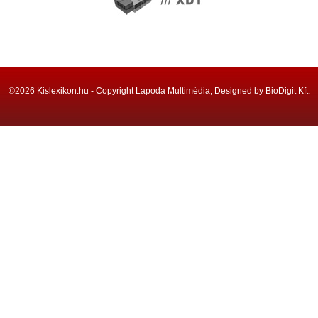
©2026 Kislexikon.hu - Copyright Lapoda Multimédia, Designed by BioDigit Kft.