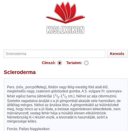
Címszó:
Tartalom:
Scleroderma
Pers. (növ., porcpöffeteg), földön vagy félig-meddig föld alatt élő,
meglehetős nagy, csaknem göbölyded gomba. A S. vulgare Fr. szennyes-
1
1
fehér egész barna (átmérője 1
/
-1
/
cm.). Néhol az alja citormszinü.
2
2
Szeletre vagadalva árulják s a jó gímgombát akarják vele hamisítani, de
állítólag mérges. Néhol az árulása tilos. A gímgombától az különbözteti
meg, hogy nincs az a jó illata, a belseje egyenletesen kékesfekete, nem
márványozott, vastag fehér héja a húsától élesen elkülönbözik.
Németország K-i részén eszik, a kivonatát is használják, azért a
mérgessége kétes.
Forrás: Pallas Nagylexikon