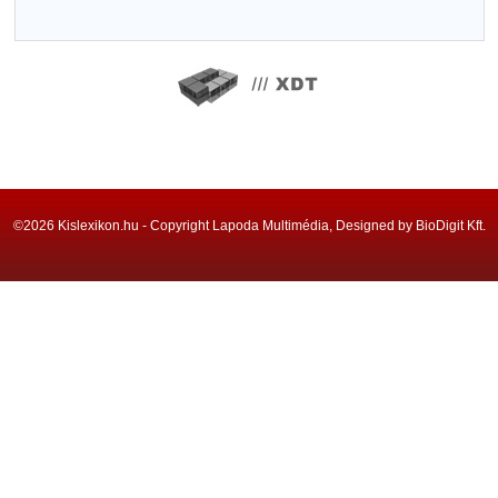
©2026 Kislexikon.hu - Copyright Lapoda Multimédia, Designed by BioDigit Kft.