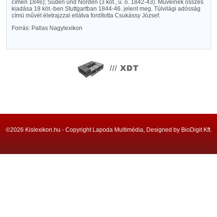
címen 1846); Süden und Norden (3 köt., u. o. 1842-43). Műveinek összes
kiadása 18 köt.-ben Stuttgartban 1844-46. jelent meg. Túlvilági adósság
címü művét életrajzzal ellátva fordította Csukássy József.
Forrás: Pallas Nagylexikon
©2026 Kislexikon.hu - Copyright Lapoda Multimédia, Designed by BioDigit Kft.