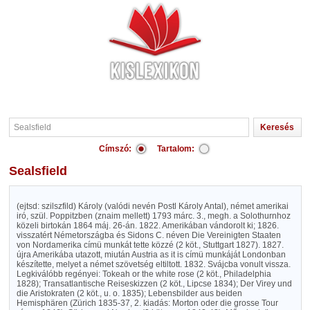
Címszó:
Tartalom:
Sealsfield
(ejtsd: szilszfild) Károly (valódi nevén Postl Károly Antal), német amerikai
iró, szül. Poppitzben (znaim mellett) 1793 márc. 3., megh. a Solothurnhoz
közeli birtokán 1864 máj. 26-án. 1822. Amerikában vándorolt ki; 1826.
visszatért Németországba és Sidons C. néven Die Vereinigten Staaten
von Nordamerika címü munkát tette közzé (2 köt., Stuttgart 1827). 1827.
újra Amerikába utazott, miután Austria as it is címü munkáját Londonban
készítette, melyet a német szövetség eltiltott. 1832. Svájcba vonult vissza.
Legkiválóbb regényei: Tokeah or the white rose (2 köt., Philadelphia
1828); Transatlantische Reiseskizzen (2 köt., Lipcse 1834); Der Virey und
die Aristokraten (2 köt., u. o. 1835); Lebensbilder aus beiden
Hemisphären (Zürich 1835-37, 2. kiadás: Morton oder die grosse Tour