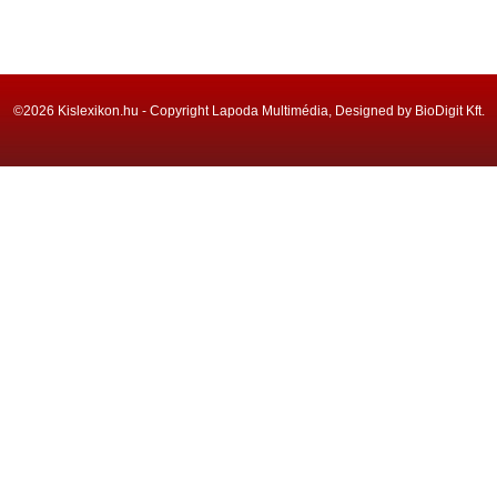
©2026 Kislexikon.hu - Copyright Lapoda Multimédia, Designed by BioDigit Kft.