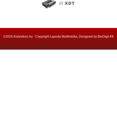
©2026 Kislexikon.hu - Copyright Lapoda Multimédia, Designed by BioDigit Kft.