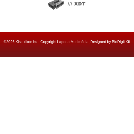
©2026 Kislexikon.hu - Copyright Lapoda Multimédia, Designed by BioDigit Kft.