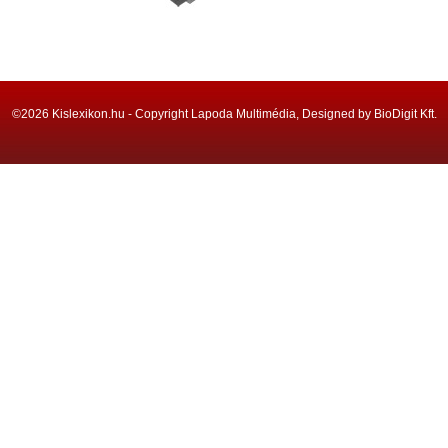
©2026 Kislexikon.hu - Copyright Lapoda Multimédia, Designed by BioDigit Kft.