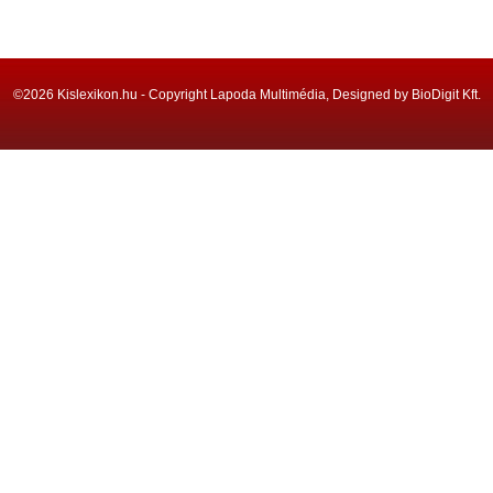
©2026 Kislexikon.hu - Copyright Lapoda Multimédia, Designed by BioDigit Kft.