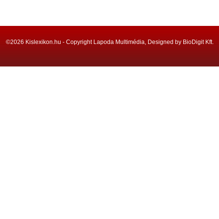
©2026 Kislexikon.hu - Copyright Lapoda Multimédia, Designed by BioDigit Kft.