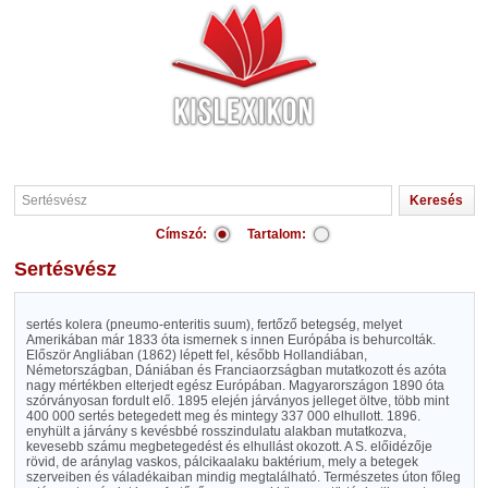
Címszó:
Tartalom:
Sertésvész
sertés kolera (pneumo-enteritis suum), fertőző betegség, melyet
Amerikában már 1833 óta ismernek s innen Európába is behurcolták.
Először Angliában (1862) lépett fel, később Hollandiában,
Németországban, Dániában és Franciaorzságban mutatkozott és azóta
nagy mértékben elterjedt egész Európában. Magyarországon 1890 óta
szórványosan fordult elő. 1895 elején járványos jelleget öltve, több mint
400 000 sertés betegedett meg és mintegy 337 000 elhullott. 1896.
enyhült a járvány s kevésbbé rosszindulatu alakban mutatkozva,
kevesebb számu megbetegedést és elhullást okozott. A S. előidézője
rövid, de aránylag vaskos, pálcikaalaku baktérium, mely a betegek
szerveiben és váladékaiban mindig megtalálható. Természetes úton főleg