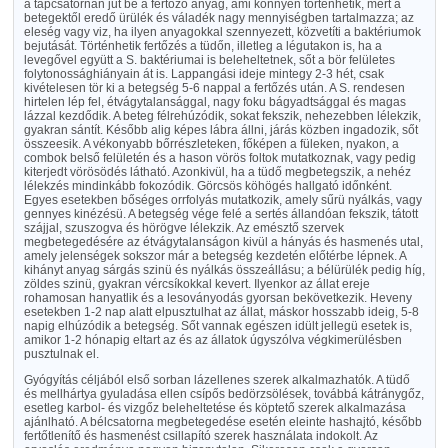
a tápcsatornán jut be a fertőző anyag, ami könnyen történhetik, mert a
betegektől eredő ürülék és váladék nagy mennyiségben tartalmazza; az
eleség vagy viz, ha ilyen anyagokkal szennyezett, közvetíti a baktériumok
bejutását. Történhetik fertőzés a tüdőn, illetleg a légutakon is, ha a
levegővel együtt a S. baktériumai is beleheltetnek, sőt a bör felületes
folytonossághiányain át is. Lappangási ideje mintegy 2-3 hét, csak
kivételesen tör ki a betegség 5-6 nappal a fertőzés után. A S. rendesen
hirtelen lép fel, étvágytalansággal, nagy foku bágyadtsággal és magas
lázzal kezdődik. A beteg félrehúzódik, sokat fekszik, nehezebben lélekzik,
gyakran sántít. Később alig képes lábra állni, járás közben ingadozik, sőt
összeesik. A vékonyabb bőrrészleteken, főképen a füleken, nyakon, a
combok belső felületén és a hason vörös foltok mutatkoznak, vagy pedig
kiterjedt vörösödés látható. Azonkivül, ha a tüdő megbetegszik, a nehéz
lélekzés mindinkább fokozódik. Görcsös köhögés hallgató időnként.
Egyes esetekben bőséges orrfolyás mutatkozik, amely sűrü nyálkás, vagy
gennyes kinézésü. A betegség vége felé a sertés állandóan fekszik, tátott
szájjal, szuszogva és hörögve lélekzik. Az emésztő szervek
megbetegedésére az étvágytalanságon kivül a hányás és hasmenés utal,
amely jelenségek sokszor már a betegség kezdetén előtérbe lépnek. A
kihányt anyag sárgás szinü és nyálkás összeállásu; a bélürülék pedig híg,
zöldes szinü, gyakran vércsíkokkal kevert. Ilyenkor az állat ereje
rohamosan hanyatlik és a lesoványodás gyorsan bekövetkezik. Heveny
esetekben 1-2 nap alatt elpusztulhat az állat, máskor hosszabb ideig, 5-8
napig elhúzódik a betegség. Sőt vannak egészen idült jellegü esetek is,
amikor 1-2 hónapig eltart az és az állatok úgyszólva végkimerülésben
pusztulnak el.
Gyógyítás céljából első sorban lázellenes szerek alkalmazhatók. A tüdő
és mellhártya gyuladása ellen csípős bedörzsölések, továbbá kátránygőz,
esetleg karbol- és vizgőz beleheltetése és köptető szerek alkalmazása
ajánlható. A bélcsatorna megbetegedése esetén eleinte hashajtó, később
fertőtlenítő és hasmenést csillapító szerek használata indokolt. Az