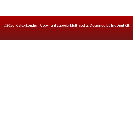
©2026 Kislexikon.hu - Copyright Lapoda Multimédia, Designed by BioDigit Kft.