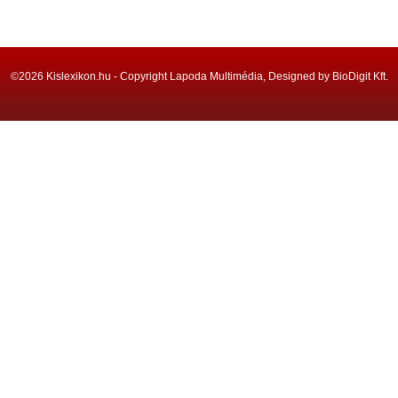
©2026 Kislexikon.hu - Copyright Lapoda Multimédia, Designed by BioDigit Kft.