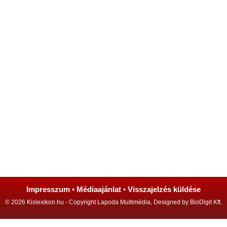
Impresszum
•
Médiaajánlat
•
Visszajelzés küldése
© 2026 Kislexikon.hu - Copyright Lapoda Multimédia, Designed by BioDigit Kft.