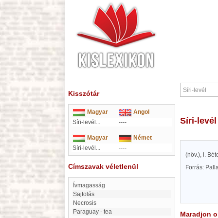
Kisszótár
Magyar
Angol
Síri-levél
Síri-levél...
----
Magyar
Német
Síri-levél...
----
(növ.), l. Bét
Címszavak véletlenül
Forrás: Pal
Ívmagasság
Sajtolás
Necrosis
Paraguay - tea
Maradjon on