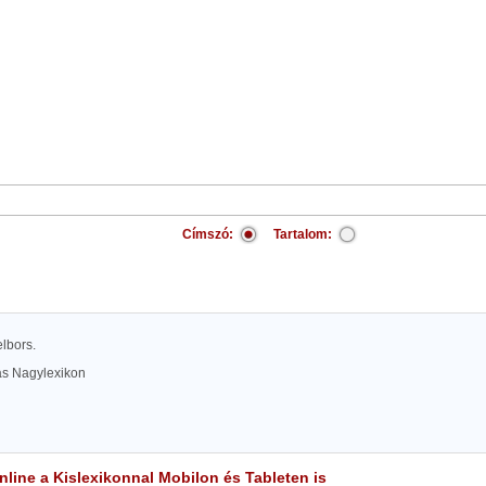
Címszó:
Tartalom:
elbors.
las Nagylexikon
line a Kislexikonnal Mobilon és Tableten is