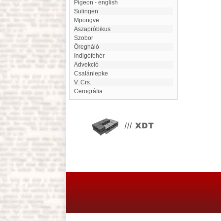
Pigeon - english
Sulingen
Mpongve
Aszapróbikus
Szobor
Öregháló
Indigófehér
advekció
Csalánlepke
V. Crs.
Cerográfia