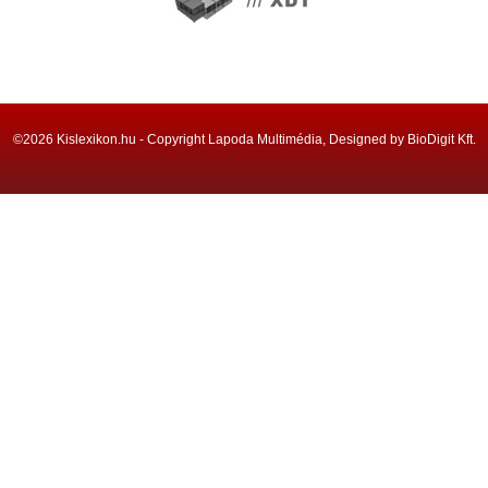
©2026 Kislexikon.hu - Copyright Lapoda Multimédia, Designed by BioDigit Kft.