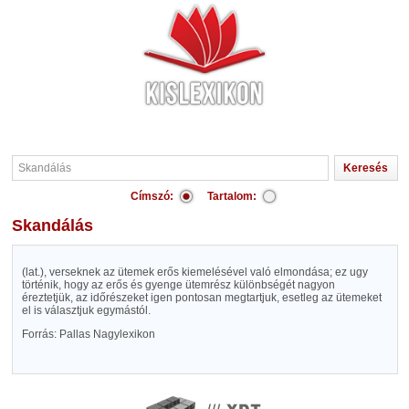
Címszó:
Tartalom:
Skandálás
(lat.), verseknek az ütemek erős kiemelésével való elmondása; ez ugy
történik, hogy az erős és gyenge ütemrész különbségét nagyon
éreztetjük, az időrészeket igen pontosan megtartjuk, esetleg az ütemeket
el is választjuk egymástól.
Forrás: Pallas Nagylexikon