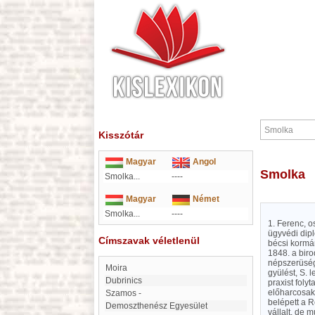
Kisszótár
Magyar
Angol
Smolka
Smolka...
----
Magyar
Német
Smolka...
----
1. Ferenc, o
ügyvédi dip
Címszavak véletlenül
bécsi kormán
1848. a biro
népszerüségn
moira
gyülést, S. 
Dubrinics
praxist foly
előharcosaké
Szamos -
belépett a R
Demoszthenész Egyesület
vállalt, de 