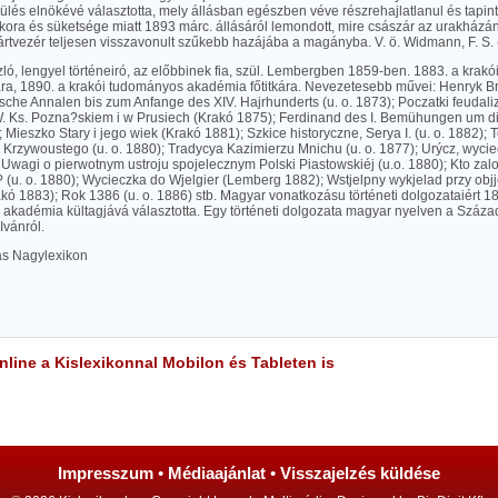
ülés elnökévé választotta, mely állásban egészben véve részrehajlatlanul és tapin
 kora és süketsége miatt 1893 márc. állásáról lemondott, mire császár az urakházá
ártvezér teljesen visszavonult szűkebb hazájába a magányba. V. ö. Widmann, F. S.
zló, lengyel történeiró, az előbbinek fia, szül. Lembergben 1859-ben. 1883. a krak
nára, 1890. a krakói tudományos akadémia főtitkára. Nevezetesebb művei: Henryk 
sche Annalen bis zum Anfange des XIV. Hajrhunderts (u. o. 1873); Poczatki feudaliz
. Ks. Pozna?skiem i w Prusiech (Krakó 1875); Ferdinand des I. Bemühungen um d
 Mieszko Stary i jego wiek (Krakó 1881); Szkice historyczne, Serya I. (u. o. 1882);
Krzywoustego (u. o. 1880); Tradycya Kazimierzu Mnichu (u. o. 1877); Urýcz, wyciec
; Uwagi o pierwotnym ustroju spojelecznym Polski Piastowskiéj (u.o. 1880); Kto zaloj
(u. o. 1880); Wycieczka do Wjelgier (Lemberg 1882); Wstjelpny wykjelad przy objje
akó 1883); Rok 1386 (u. o. 1886) stb. Magyar vonatkozásu történeti dolgozataiért 
akadémia kültagjává választotta. Egy történeti dolgozata magyar nyelven a Százado
Ivánról.
las Nagylexikon
line a Kislexikonnal Mobilon és Tableten is
Impresszum
•
Médiaajánlat
•
Visszajelzés küldése