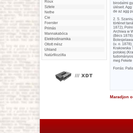
Roux
birodalmi gy
Sztele
üléseit. Agg
de az agg p
Nethe
Cie
2. S. Szanis
Foerster
történet ta
1872); Polni
Primás
Archiwa w W
Mannakabóca
(Bécs 1878);
elektrodinamika
Bolesjelawa 
(u. o. 1878)
Oltott mész
Krakowska ? 
Uhland
polskiej (Kr
natúrfilozófia
tudományos 
meg Fekete 
Forrás: Pal
Maradjon on