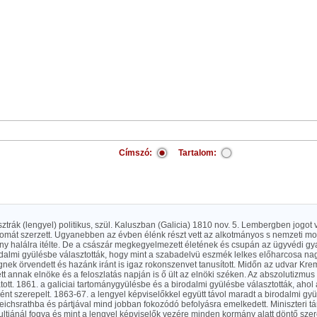
Címszó:
Tartalom:
sztrák (lengyel) politikus, szül. Kaluszban (Galicia) 1810 nov. 5. Lembergben jogot 
lomát szerzett. Ugyanebben az évben élénk részt vett az alkotmányos s nemzeti m
y halálra itélte. De a császár megkegyelmezett életének és csupán az ügyvédi gyakorl
dalmi gyülésbe választották, hogy mint a szabadelvü eszmék lelkes előharcosa nag
ek örvendett és hazánk iránt is igaz rokonszenvet tanusított. Midőn az udvar Krems
lett annak elnöke és a feloszlatás napján is ő ült az elnöki széken. Az abszolutizmu
tatott. 1861. a galiciai tartománygyülésbe és a birodalmi gyülésbe választották, ahol
nt szerepelt. 1863-67. a lengyel képviselőkkel együtt távol maradt a birodalmi gyül
eichsrathba és pártjával mind jobban fokozódó befolyásra emelkedett. Miniszteri 
multjánál fogva és mint a lengyel képviselők vezére minden kormány alatt döntő szere