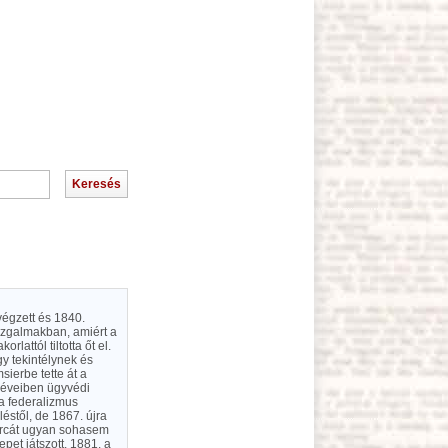
végzett és 1840.
ozgalmakban, amiért a
attól tiltotta őt el.
y tekintélynek és
ierbe tette át a
s éveiben ügyvédi
 a federalizmus
éstől, de 1867. újra
tárcát ugyan sohasem
pet játszott. 1881. a