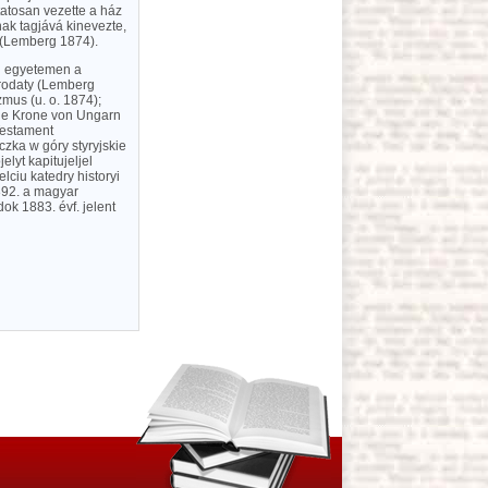
tatosan vezette a ház
nak tagjává kinevezte,
 (Lemberg 1874).
ói egyetemen a
Brodaty (Lemberg
mus (u. o. 1874);
ie Krone von Ungarn
 Testament
zka w góry styryjskie
elyt kapitujeljel
lciu katedry historyi
1892. a magyar
k 1883. évf. jelent