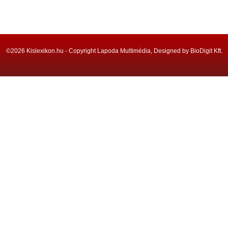
©2026 Kislexikon.hu - Copyright Lapoda Multimédia, Designed by BioDigit Kft.