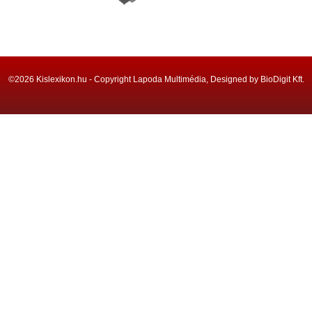
©2026 Kislexikon.hu - Copyright Lapoda Multimédia, Designed by BioDigit Kft.