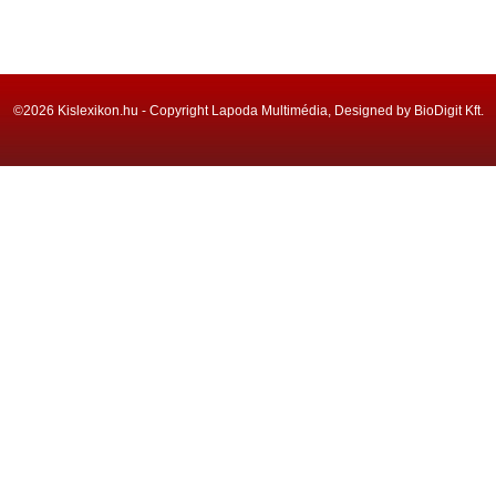
©2026 Kislexikon.hu - Copyright Lapoda Multimédia, Designed by BioDigit Kft.