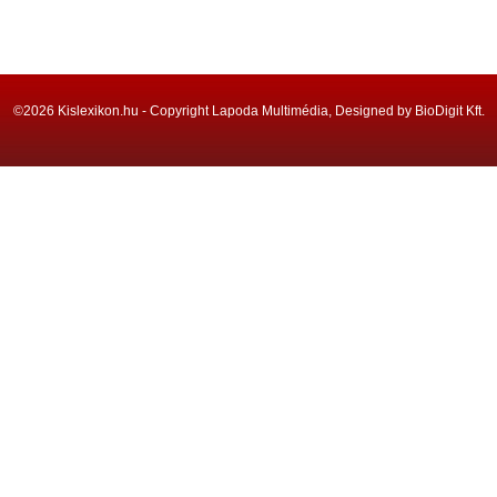
©2026 Kislexikon.hu - Copyright Lapoda Multimédia, Designed by BioDigit Kft.