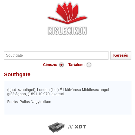
Címszó:
Tartalom:
Southgate
(ejtsd: szauthget), London (l. o.) É-i külvárosa Middlesex angol
grófságban, (1891 10,970 lakossal.
Forrás: Pallas Nagylexikon