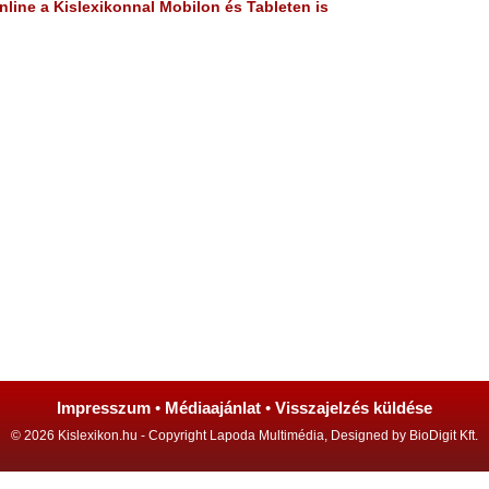
line a Kislexikonnal Mobilon és Tableten is
Impresszum
•
Médiaajánlat
•
Visszajelzés küldése
© 2026 Kislexikon.hu - Copyright Lapoda Multimédia, Designed by BioDigit Kft.