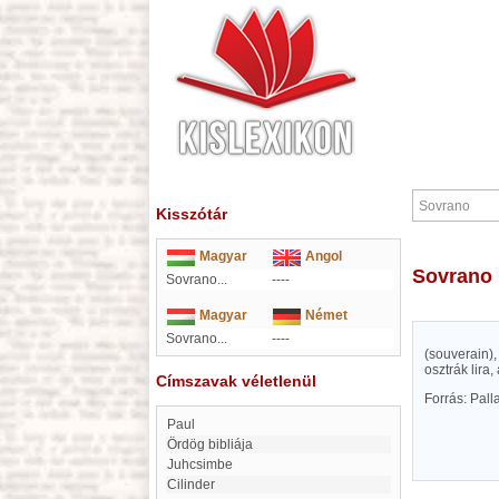
Kisszótár
Magyar
Angol
Sovrano
Sovrano...
----
Magyar
Német
Sovrano...
----
(souverain)
osztrák lira,
Címszavak véletlenül
Forrás: Pal
Paul
Ördög bibliája
Juhcsimbe
Cilinder