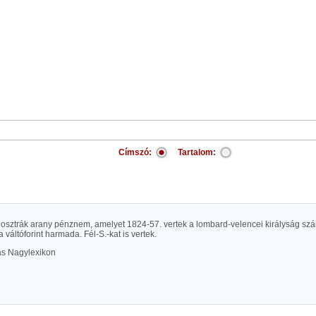
Címszó:
Tartalom:
, osztrák arany pénznem, amelyet 1824-57. vertek a lombard-velencei királyság szá
 a váltóforint harmada. Fél-S.-kat is vertek.
las Nagylexikon