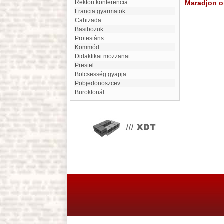
Rektori konferencia
Maradjon on
Francia gyarmatok
Cahizada
basibozuk
protestáns
Kommód
Didaktikai mozzanat
Prestel
Bölcsesség gyapja
Pobjedonoszcev
Burokfonál