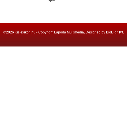
©2026 Kislexikon.hu - Copyright Lapoda Multimédia, Designed by BioDigit Kft.