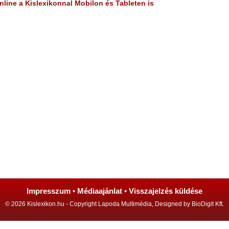
line a Kislexikonnal Mobilon és Tableten is
Impresszum
•
Médiaajánlat
•
Visszajelzés küldése
© 2026 Kislexikon.hu - Copyright Lapoda Multimédia, Designed by BioDigit Kft.