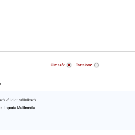
Címszó:
Tartalom:
m
zó vállalat, vállalkozó.
te:
Lapoda Multimédia