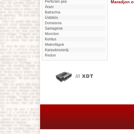
Perforáló gép
Maradjon on
Áram
Batrachia
Üstökös
Domasnia
Samagirok
Moncton
Kontus
Makrofágok
karavánszeráj
Redon