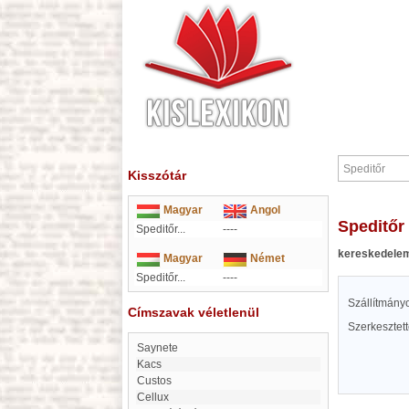
Kisszótár
Magyar
Angol
Speditőr
Speditőr...
----
kereskedele
Magyar
Német
Speditőr...
----
Szállítmányo
Címszavak véletlenül
Szerkesztet
Saynete
Kacs
custos
cellux