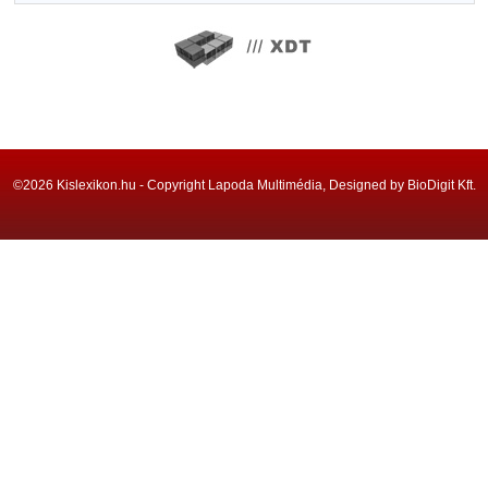
©2026 Kislexikon.hu - Copyright Lapoda Multimédia, Designed by BioDigit Kft.