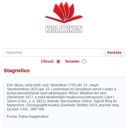
Címszó:
Tartalom:
Stagnelius
Erik János, svéd költő, szül. Velandban 1793 okt. 14., megh.
Stockholmban 1823 ápr. 23. Londonban és Upsalában tanult s aztán a
királyi kancelláriánál nyert alkalmazást. Művei: Wladimir ten ston
(Stockholm 1817; a svéd akadémiától megkoszoruzott eposzt); Liljor i
Savon (3 füz., u. o. 1821); drámák: Bacchantera; Vishur; Sigurd Ring és
Martynerne. Összegyüjtött munkái (Samlade Skrifter) 1824. jelentek meg
(új kiad. 2 köt., 1867-68).
Forrás: Pallas Nagylexikon