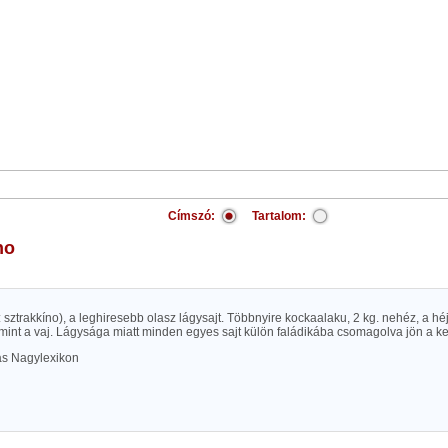
Címszó:
Tartalom:
no
d: sztrakkíno), a leghiresebb olasz lágysajt. Többnyire kockaalaku, 2 kg. nehéz, a hé
mint a vaj. Lágysága miatt minden egyes sajt külön faládikába csomagolva jön a 
las Nagylexikon