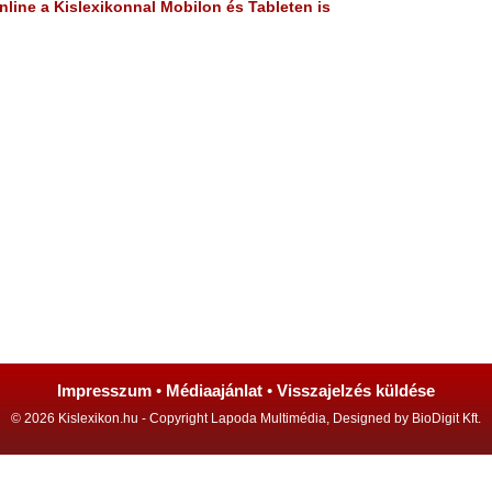
line a Kislexikonnal Mobilon és Tableten is
Impresszum
•
Médiaajánlat
•
Visszajelzés küldése
© 2026 Kislexikon.hu - Copyright Lapoda Multimédia, Designed by BioDigit Kft.