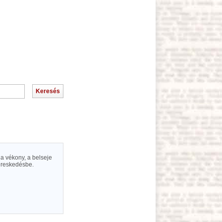
ja vékony, a belseje
kereskedésbe.