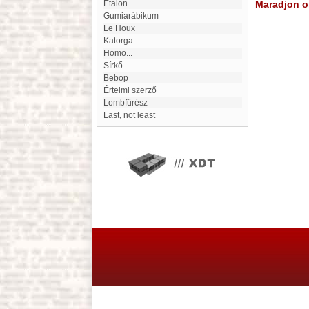
Étalon
Maradjon on
gumiarábikum
Le Houx
katorga
Homo...
Sírkő
bebop
Értelmi szerző
Lombfűrész
Last, not least