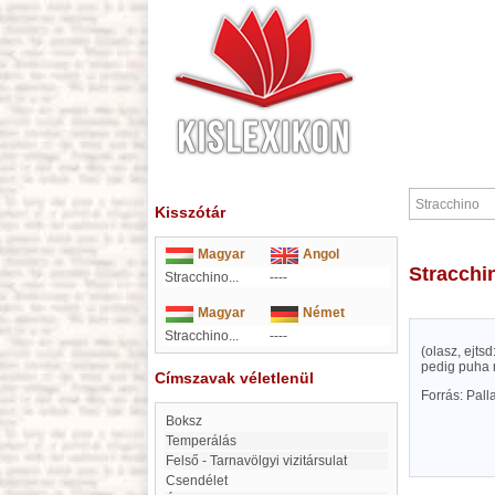
Kisszótár
Magyar
Angol
Stracchi
Stracchino...
----
Magyar
Német
Stracchino...
----
(olasz, ejts
pedig puha 
Címszavak véletlenül
Forrás: Pal
boksz
Temperálás
Felső - Tarnavölgyi vizitársulat
csendélet