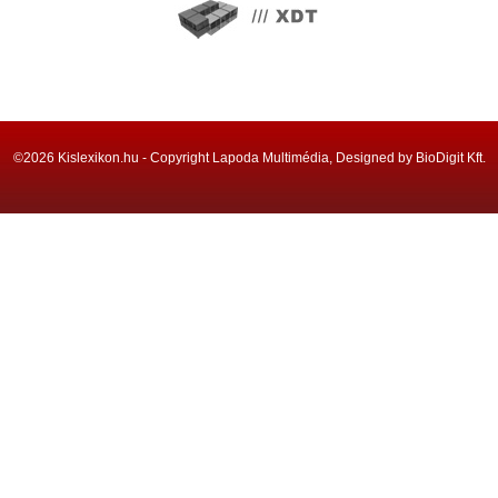
©2026 Kislexikon.hu - Copyright Lapoda Multimédia, Designed by BioDigit Kft.