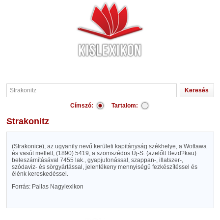
Címszó:
Tartalom:
Strakonitz
(Strakonice), az ugyanily nevű kerületi kapitányság székhelye, a Wottawa
és vasút mellett, (1890) 5419, a szomszédos Új-S. (azelőtt Bezd?kau)
beleszámításával 7455 lak., gyapjufonással, szappan-, illatszer-,
szódaviz- és sörgyártással, jelentékeny mennyiségü fezkészítéssel és
élénk kereskedéssel.
Forrás: Pallas Nagylexikon