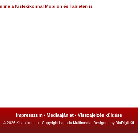
line a Kislexikonnal Mobilon és Tableten is
Impresszum
•
Médiaajánlat
•
Visszajelzés küldése
© 2026 Kislexikon.hu - Copyright Lapoda Multimédia, Designed by BioDigit Kft.