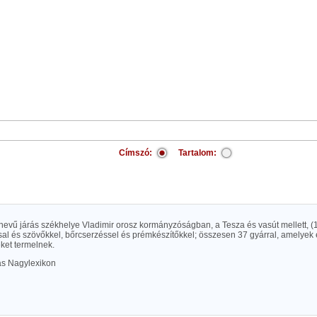
Címszó:
Tartalom:
nevű járás székhelye Vladimir orosz kormányzóságban, a Tesza és vasút mellett, (1
al és szövőkkel, bőrcserzéssel és prémkészítőkkel; összesen 37 gyárral, amelyek é
éket termelnek.
las Nagylexikon