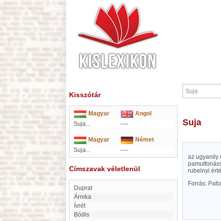
Kisszótár
Magyar
Angol
Suja
Suja...
----
Magyar
Német
Suja...
----
az ugyanily 
pamutfonáss
Címszavak véletlenül
rubelnyi ért
Forrás: Pal
Duprat
árnika
Ívrét
Bódis