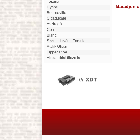
Terzina
Maradjon on
Hyops
Bourneville
Cittaducale
Asztragál
Coa
Blanc
Szent - István - Társulat
Atalik Ghazi
Tippecanoe
Alexandriai filozofia