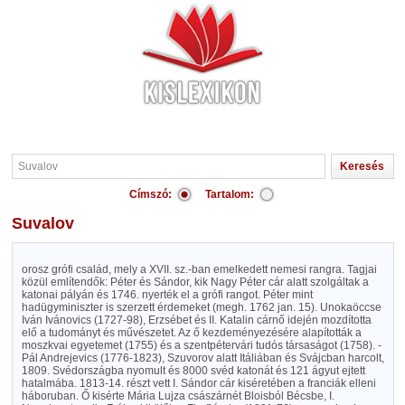
Címszó:
Tartalom:
Suvalov
orosz grófi család, mely a XVII. sz.-ban emelkedett nemesi rangra. Tagjai
közül említendők: Péter és Sándor, kik Nagy Péter cár alatt szolgáltak a
katonai pályán és 1746. nyerték el a grófi rangot. Péter mint
hadügyminiszter is szerzett érdemeket (megh. 1762 jan. 15). Unokaöccse
Iván Ivánovics (1727-98), Erzsébet és II. Katalin cárnő idején mozdította
elő a tudományt és művészetet. Az ő kezdeményezésére alapították a
moszkvai egyetemet (1755) és a szentpétervári tudós társaságot (1758). -
Pál Andrejevics (1776-1823), Szuvorov alatt Itáliában és Svájcban harcolt,
1809. Svédországba nyomult és 8000 svéd katonát és 121 ágyut ejtett
hatalmába. 1813-14. részt vett I. Sándor cár kiséretében a franciák elleni
háboruban. Ő kisérte Mária Lujza császárnét Bloisból Bécsbe, I.