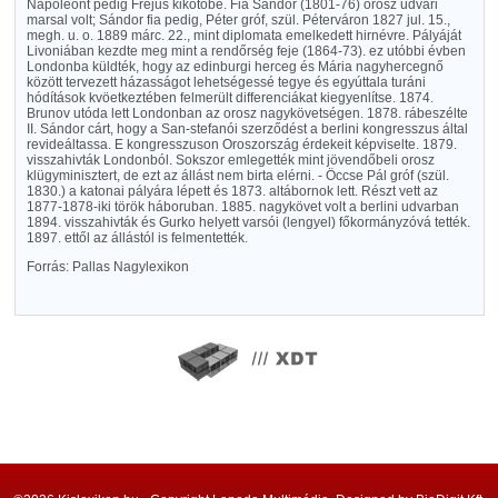
Napoleont pedig Fréjus kikötőbe. Fia Sándor (1801-76) orosz udvari
marsal volt; Sándor fia pedig, Péter gróf, szül. Péterváron 1827 jul. 15.,
megh. u. o. 1889 márc. 22., mint diplomata emelkedett hirnévre. Pályáját
Livoniában kezdte meg mint a rendőrség feje (1864-73). ez utóbbi évben
Londonba küldték, hogy az edinburgi herceg és Mária nagyhercegnő
között tervezett házasságot lehetségessé tegye és egyúttala turáni
hódítások kvöetkeztében felmerült differenciákat kiegyenlítse. 1874.
Brunov utóda lett Londonban az orosz nagykövetségen. 1878. rábeszélte
II. Sándor cárt, hogy a San-stefanói szerződést a berlini kongresszus által
revideáltassa. E kongresszuson Oroszország érdekeit képviselte. 1879.
visszahivták Londonból. Sokszor emlegették mint jövendőbeli orosz
klügyminisztert, de ezt az állást nem birta elérni. - Öccse Pál gróf (szül.
1830.) a katonai pályára lépett és 1873. altábornok lett. Részt vett az
1877-1878-iki török háboruban. 1885. nagykövet volt a berlini udvarban
1894. visszahivták és Gurko helyett varsói (lengyel) főkormányzóvá tették.
1897. ettől az állástól is felmentették.
Forrás: Pallas Nagylexikon