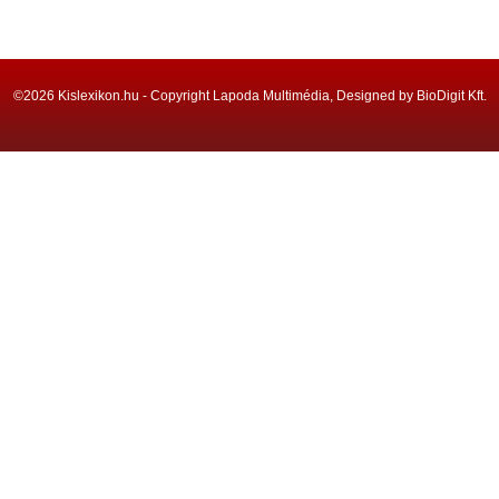
©2026 Kislexikon.hu - Copyright Lapoda Multimédia, Designed by BioDigit Kft.