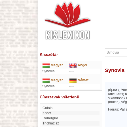
Kisszótár
Magyar
Angol
Synovia
Synovia...
----
Magyar
Német
Synovia...
----
(új-lat.), í
articularis)
Címszavak véletlenül
sikamlósak l
(mucin), vé
Galois
Forrás: Pal
Knorr
Rouergue
Trichiázisz