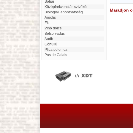
Sóhaj
középfrekvenciás szívókör
Maradjon on
Biológiai lebonthatóság
Argolis
Ék
Vino dolce
Bélsorvadás
Audh
Gönüllü
Plica polonica
Pas de Calais