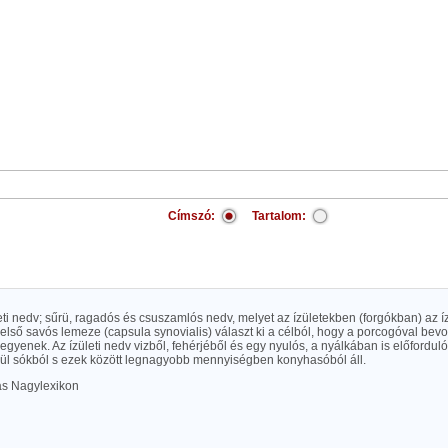
Címszó:
Tartalom:
zületi nedv; sűrü, ragadós és csuszamlós nedv, melyet az ízületekben (forgókban) az íz
 belső savós lemeze (capsula synovialis) választ ki a célból, hogy a porcogóval bevo
egyenek. Az ízületi nedv vizből, fehérjéből és egy nyulós, a nyálkában is előfordu
gül sókból s ezek között legnagyobb mennyiségben konyhasóból áll.
las Nagylexikon