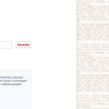
ületi tok (capsula
nt ízületi csontvégek
ló nyálkaanyagból