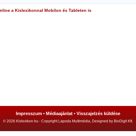
line a Kislexikonnal Mobilon és Tableten is
Impresszum
•
Médiaajánlat
•
Visszajelzés küldése
© 2026 Kislexikon.hu - Copyright Lapoda Multimédia, Designed by BioDigit Kft.