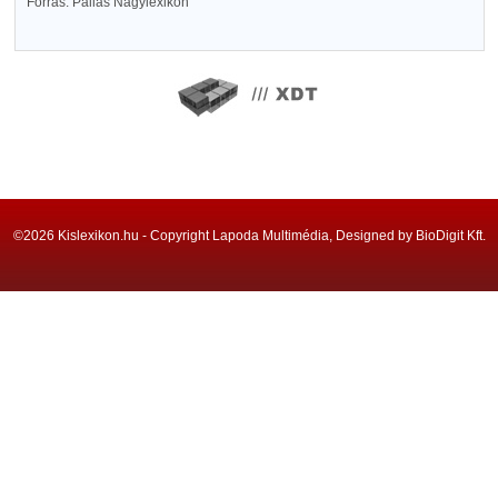
Forrás: Pallas Nagylexikon
©2026 Kislexikon.hu - Copyright Lapoda Multimédia, Designed by BioDigit Kft.