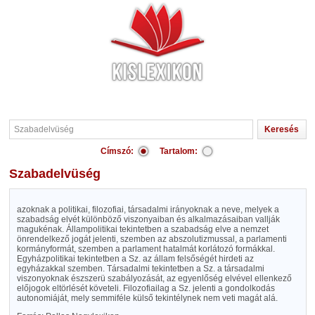
Címszó:
Tartalom:
Szabadelvüség
azoknak a politikai, filozofiai, társadalmi irányoknak a neve, melyek a
szabadság elvét különböző viszonyaiban és alkalmazásaiban vallják
magukénak. Állampolitikai tekintetben a szabadság elve a nemzet
önrendelkező jogát jelenti, szemben az abszolutizmussal, a parlamenti
kormányformát, szemben a parlament hatalmát korlátozó formákkal.
Egyházpolitikai tekintetben a Sz. az állam felsőségét hirdeti az
egyházakkal szemben. Társadalmi tekintetben a Sz. a társadalmi
viszonyoknak észszerü szabályozását, az egyenlőség elvével ellenkező
előjogok eltörlését követeli. Filozofiailag a Sz. jelenti a gondolkodás
autonomiáját, mely semmiféle külső tekintélynek nem veti magát alá.