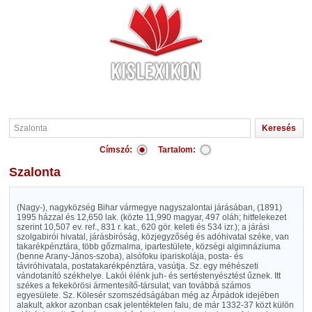
Címszó:
Tartalom:
Szalonta
(Nagy-), nagyközség Bihar vármegye nagyszalontai járásában, (1891)
1995 házzal és 12,650 lak. (közte 11,990 magyar, 497 oláh; hitfelekezet
szerint 10,507 ev. ref., 831 r. kat., 620 gör. keleti és 534 izr.); a járási
szolgabirói hivatal, járásbiróság, közjegyzőség és adóhivatal széke, van
takarékpénztára, több gőzmalma, ipartestülete, községi algimnáziuma
(benne Arany-János-szoba), alsófoku ipariskolája, posta- és
táviróhivatala, postatakarékpénztára, vasútja. Sz. egy méhészeti
vándotanító székhelye. Lakói élénk juh- és sertéstenyésztést űznek. Itt
székes a fekekörösi ármentesítő-társulat; van továbbá számos
egyesülete. Sz. Kölesér szomszédságában még az Árpádok idejében
alakult, akkor azonban csak jelentéktelen falu, de már 1332-37 közt külön