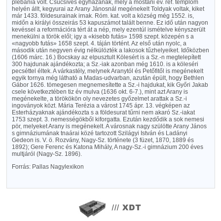
plébánia volt. Csúcsíves egyházának, mely a mostani ev. ref. templom
helyén állt, kegyurai az Arany Jánosnál megénekelt Toldyak voltak, kiket
már 1433. földesurainak irnak. Róm. kat. volt a község még 1552. is,
midőn a királyi összeirás 53 kapuszámot talált benne. Ez idő után nagyon
kevéssel a reformációra tért át a nép, mely ezentúl ismételve kényszerült
menekülni a török elől; igy a «kisebb futás» 1598 szept. közepén s a
«nagyobb futás» 1658 szept. 4. táján történt. Az első után nyolc, a
második után negyven évig nélkülözték a lakosok tűzhelyeiket. Időközben
(1606 márc. 16.) Bocskay az elpusztult Kölesért is a Sz.-n megtelepített
300 hajdunak ajándékozta; a Sz.-iak azonban még 1610. is a köleséri
pecséttel éltek. A várkastély, melynek Aranytól és Petőfitől is megénekelt
egyik tornya még látható a Madas-udvarban, azután épült, hogy Bethlen
Gábor 1626. tömegesen megnemesítette a Sz.-i hajdukat, kik Győri Jakab
csele következtében tiz év mulva (1636 okt. 6-7.), mint azt Arany is
megénekelte, a törökökön oly nevezetes győzelmet arattak a Sz.-i
ingoványok közt. Mária Terézia a várost 1745 ápr. 13. végképen az
Esterházyaknak ajándékozta s a földesurat tűrni nem akaró Sz.-iakat
1753 szept. 3. nemességökből kiforgatta. Ezután kezdődik a sok nemesi
pör, melyeket Arany is megénekelt. A városnak nagy szülötte Arany János
s gimnáziumának tnaárai közé tartozott Szilágyi István és Ladányi
Gedeon is. V. ö. Rozvány, Nagy-Sz. története (3 füzet, 1870, 1889 és
1892); Gere Ferenc és Katona Mihály, A nagy-Sz.-i gimnázium 200 éves
multjáról (Nagy-Sz. 1896).
Forrás: Pallas Nagylexikon