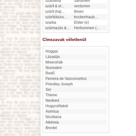
Szardínia
Sardinien
szárít & el
...
verdorren
szárít (haj
...
fönen
szárítóbúra
...
trockenhaub
...
szarka
Elster (e)
származás &
...
Herkommen (
...
Címszavak véletlenül
Hoggar
Lázadás
Miseruhák
Nuneaton
Redő
Ferreira de Vasconcellos
Priestley Joseph
Ser
Thiene
Nestved
Hugycsőtakár
Asimiua
Nicotiana
Alkémia
Brestel