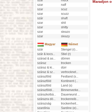
szar
muck
Maradjon on
szar
naff
szar
scuz
szar
scuzz
szár
shaft
szar
shit
szar
shitty
szar
sleazo
szar
sleazy
Magyar
Német
szár
Stengel (r)
...
szár & kocs
...
Stiel (r)
szárad & as
...
dörren
száraz
trocken
száraz & ki
...
dürr
száraz & sz
...
vertrocknet
...
szárazföld
Festland (s
...
szárazföld
Kontinent (
...
szárazföld
Land (s)
szárazföldi
...
Binnenverke
...
szárazkolbá
...
Dauerwurst
...
szárazra dö
...
trockenreib
...
szárazság
trockenheit
...
szardínia
Sardine (e)
...