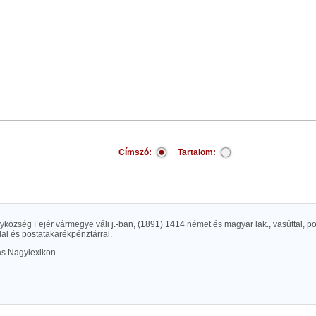
Címszó:
Tartalom:
yközség Fejér vármegye váli j.-ban, (1891) 1414 német és magyar lak., vasúttal, po
llal és postatakarékpénztárral.
las Nagylexikon