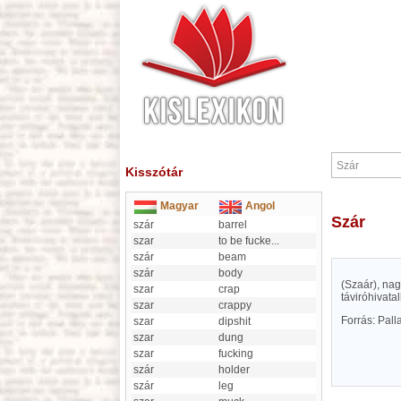
Kisszótár
Magyar
Angol
Szár
szár
barrel
szar
to be fucke
...
szár
beam
szár
body
(Szaár), nag
szar
crap
táviróhivata
szar
crappy
Forrás: Pal
szar
dipshit
szar
dung
szar
fucking
szár
holder
szár
leg