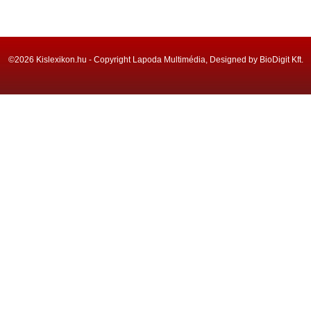
©2026 Kislexikon.hu - Copyright Lapoda Multimédia, Designed by BioDigit Kft.