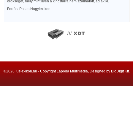
örökségét, mely mint ilyen a kincstárra nem szállhatott, adják ki.
Forrás: Pallas Nagylexikon
©2026 Kislexikon.hu - Copyright Lapoda Multimédia, Designed by BioDigit Kft.