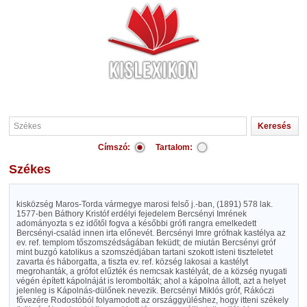
Címszó:
Tartalom:
Székes
kisközség Maros-Torda vármegye marosi felső j.-ban, (1891) 578 lak.
1577-ben Báthory Kristóf erdélyi fejedelem Bercsényi Imrének
adományozta s ez időtől fogva a későbbi grófi rangra emelkedett
Bercsényi-család innen irta előnevét. Bercsényi Imre grófnak kastélya az
ev. ref. templom tőszomszédságában feküdt; de miután Bercsényi gróf
mint buzgó katolikus a szomszédjában tartani szokott isteni tiszteletet
zavarta és háborgatta, a tiszta ev. ref. község lakosai a kastélyt
megrohanták, a grófot elűzték és nemcsak kastélyát, de a község nyugati
végén épített kápolnáját is lerombolták; ahol a kápolna állott, azt a helyet
jelenleg is Kápolnás-dülőnek nevezik. Bercsényi Miklós gróf, Rákóczi
fővezére Rodostóból folyamodott az országgyüléshez, hogy itteni székely