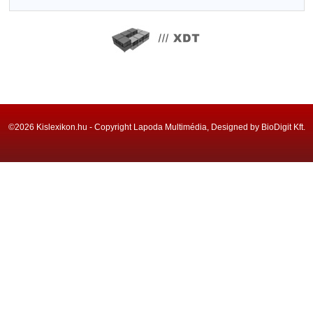
©2026 Kislexikon.hu - Copyright Lapoda Multimédia, Designed by BioDigit Kft.