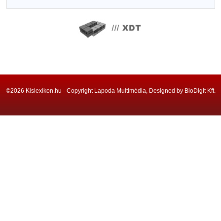
©2026 Kislexikon.hu - Copyright Lapoda Multimédia, Designed by BioDigit Kft.