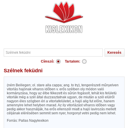
Címszó:
Tartalom:
Szélnek feküdni
(ném Beiliegen; ol. stare alla cappa; ang. to try), tengerészeti műnyelven
vitorlás hajónak viharos időben v. erős szélben oly módon való
kormányzása, hogy az élbe fékezett és sűrün fogásolt, tehát kis felületü
vitorlák még a szél által duzzasztatnak ugyan, de miután a szél elülről
nagyon éles szögben éri a vitorlafelületet, a hajó alig fut előre, hanem
amennyire lehet helyben marad. Az ily vitorlázást viharos időben vagy
pedig akkor használják, ha erős ellenszél miatt a hajó lavirozás mellett
céljának elérésében semmit sem nyer, horgonyt vetni pedig nem lehet.
Forrás: Pallas Nagylexikon