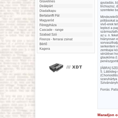
Gravelines
gyuladás, b)
Deákpárt
trichiazisz,
szemteke baj
diadalkapu
Bertalanffi Pál
Mindezekről
Magyaród
pótlásokat a
vivő-erek te
Féregyháza
leplezi a pa
Cascade - range
származtatha
Szabad Szó
az u. n. fek
hiányosan er
Firenze - ferrarai zsinat
sorvaszthatj
Bérlő
serkenteni v
Kagera
zembajai köz
sérülései h
glaukóma (l.
penészgomb
[ÁBRA]
SZEM
5. Látóideg-
(Chorioiditi
szaruhártya 
Szivárványhá
Forrás: Pal
Maradjon on