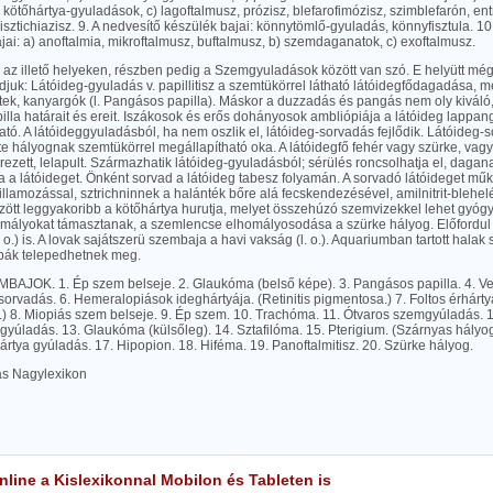
 kötőhártya-gyuladások, c) lagoftalmusz, prózisz, blefarofimózisz, szimblefarón, en
 disztichiazisz. 9. A nedvesítő készülék bajai: könnytömlő-gyuladás, könnyfisztula. 
ai: a) anoftalmia, mikroftalmusz, buftalmusz, b) szemdaganatok, c) exoftalmusz.
 az illető helyeken, részben pedig a Szemgyuladások között van szó. E helyütt mé
djuk: Látóideg-gyuladás v. papillitisz a szemtükörrel látható látóidegfődagadása, 
ltek, kanyargók (l. Pangásos papilla). Máskor a duzzadás és pangás nem oly kivál
pilla határait és ereit. Iszákosok és erős dohányosok ambliópiája a látóideg lappa
tó. A látóideggyuladásból, ha nem oszlik el, látóideg-sorvadás fejlődik. Látóideg-s
ete hályognak szemtükörrel megállapítható oka. A látóidegfő fehér vagy szürke, vagy
ezett, lelapult. Származhatik látóideg-gyuladásból; sérülés roncsolhatja el, daga
a a látóideget. Önként sorvad a látóideg tabesz folyamán. A sorvadó látóideget mű
illamozással, sztrichninnek a halánték bőre alá fecskendezésével, amilnitrit-blehelé
ött leggyakoribb a kötőhártya hurutja, melyet összehúzó szemvizekkel lehet gyógyí
omályokat támasztanak, a szemlencse elhomályosodása a szürke hályog. Előfordul a
 o.) is. A lovak sajátszerü szembaja a havi vakság (l. o.). Aquariumban tartott hala
ák telepedhetnek meg.
BAJOK. 1. Ép szem belseje. 2. Glaukóma (belső képe). 3. Pangásos papilla. 4. Ves
sorvadás. 6. Hemeralopiások ideghártyája. (Retinitis pigmentosa.) 7. Foltos érhárt
s.) 8. Miopiás szem belseje. 9. Ép szem. 10. Trachóma. 11. Ótvaros szemgyúladás.
gyúladás. 13. Glaukóma (külsőleg). 14. Sztafilóma. 15. Pterigium. (Szárnyas hályog
rtya gyúladás. 17. Hipopion. 18. Hiféma. 19. Panoftalmitisz. 20. Szürke hályog.
las Nagylexikon
line a Kislexikonnal Mobilon és Tableten is