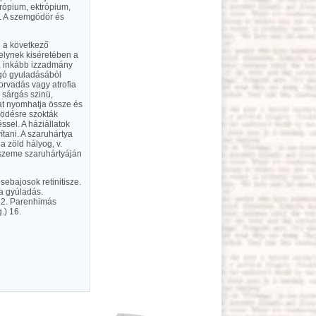
trópium, ektrópium,
10. A szemgödör és
g a következő
melynek kiséretében a
ó, inkább izzadmány
ngó gyuladásából
orvadás vagy atrofia
 sárgás szinü,
nat nyomhatja össze és
ködésre szokták
ssel. A háziállatok
tani. A szaruhártya
 zöld hályog, v.
k szeme szaruhártyáján
ebajosok retinitisze.
ya gyúladás.
 12. Parenhimás
.) 16.