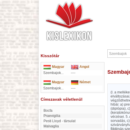
Kisszótár
Magyar
Angol
Szembaj
Szembajok...
----
Magyar
Német
Szembajok...
----
(l. a mellék
elváltozásai
Címszavak véletlenül
végződhetnek
hibái: a) pr
(diplópia), 
Bocfa
(keratokónus
Praevigilia
vérzései. 5.
sorvadás, c)
Pesti Lloyd - társulat
szivárványhá
Malvaglia
flikténás sz