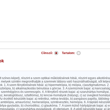
Címszó:
Tartalom:
ok
elt színes képet), részint a szem optikai működésének hibái, részint egyes alkotóré
, melyek szintén megronthatják a szemnek látásra való használhatóságát, sőt telje
. 1. A szem fénytörésének hibái: a) hipermetrópia, b) miópia, c)asztigmatizmus. 2
eszbiópia, b) alkalmazkodás bénulása s görcse. 3. A szemizmok bajai: a) kancsalság,
c) szemhéjgörcs és szemrezgés. 4. A fénytörő részek bajai: a) szaruhártya homályai,
z, keratoglóbusz, sztafilóma), b) lencse-homályok (hályog), c) az üvegtest homályai 
 Az érzéklő készülék bajai: a) retinitisz, retina-leválás, b) pangásos papilla, látóide
 ambliópia, amaurózisz, hemeralópia, szintévesztés, hemiópia. 6. A tápláló készülék
rtya-gyuladás, b) chorioditisz, c) glaukóma. 7. A szem külső hártyájának bajai: a) ep
emgyuladás, c) szaruhártya-gyuladások, d) pterigium. 8. A védő készülék bajai: a) á