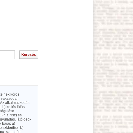
szeinek kóros
s vaksággal
. Az alkalmazkodás
 b) kettős látás
 tágulása
(hialitisz) és
g-gyuladás, látóideg-
 bajai: a)
iszkleritisz, b)
rpa, szemhéj-