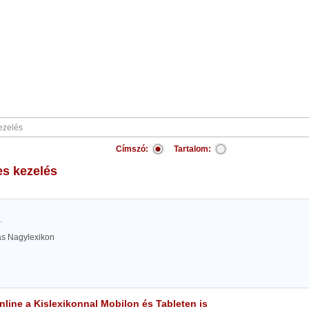
Címszó:
Tartalom:
es kezelés
.
las Nagylexikon
line a Kislexikonnal Mobilon és Tableten is