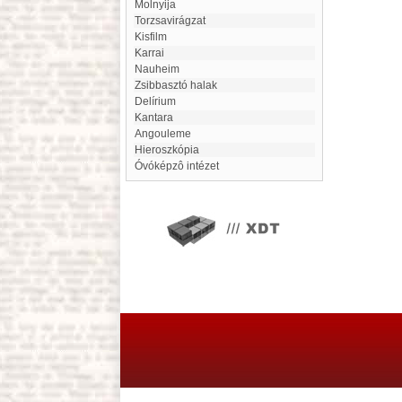
Molnyija
Torzsavirágzat
kisfilm
Karrai
Nauheim
Zsibbasztó halak
delírium
Kantara
Angouleme
Hieroszkópia
Óvóképzô intézet