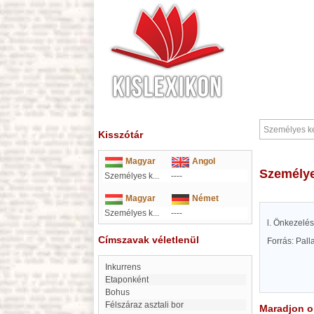
Kisszótár
Magyar
Angol
Személy
Személyes k...
----
Magyar
Német
Személyes k...
----
l. Önkezelés
Címszavak véletlenül
Forrás: Pal
inkurrens
etaponként
Bohus
Félszáraz asztali bor
Maradjon on