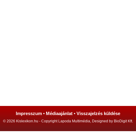
Impresszum
•
Médiaajánlat
•
Visszajelzés küldése
© 2026 Kislexikon.hu - Copyright Lapoda Multimédia, Designed by BioDigit Kft.