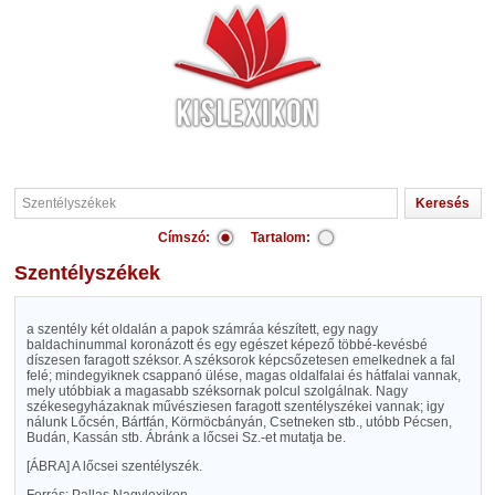
Címszó:
Tartalom:
Szentélyszékek
a szentély két oldalán a papok számráa készített, egy nagy
baldachinummal koronázott és egy egészet képező többé-kevésbé
díszesen faragott széksor. A széksorok képcsőzetesen emelkednek a fal
felé; mindegyiknek csappanó ülése, magas oldalfalai és hátfalai vannak,
mely utóbbiak a magasabb széksornak polcul szolgálnak. Nagy
székesegyházaknak művésziesen faragott szentélyszékei vannak; igy
nálunk Lőcsén, Bártfán, Körmöcbányán, Csetneken stb., utóbb Pécsen,
Budán, Kassán stb. Ábránk a lőcsei Sz.-et mutatja be.
[ÁBRA]
A lőcsei szentélyszék.