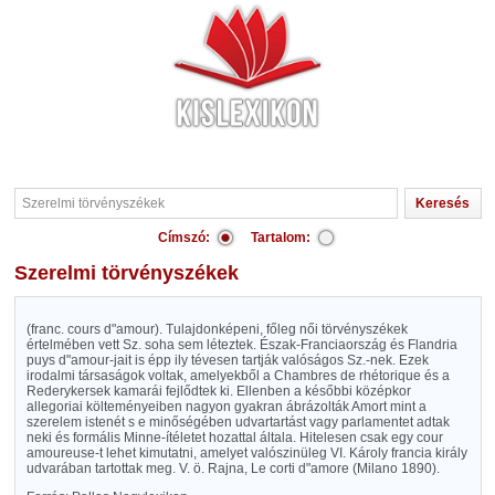
Címszó:
Tartalom:
Szerelmi törvényszékek
(franc. cours d"amour). Tulajdonképeni, főleg női törvényszékek
értelmében vett Sz. soha sem léteztek. Észak-Franciaország és Flandria
puys d"amour-jait is épp ily tévesen tartják valóságos Sz.-nek. Ezek
irodalmi társaságok voltak, amelyekből a Chambres de rhétorique és a
Rederykersek kamarái fejlődtek ki. Ellenben a későbbi középkor
allegoriai költeményeiben nagyon gyakran ábrázolták Amort mint a
szerelem istenét s e minőségében udvartartást vagy parlamentet adtak
neki és formális Minne-ítéletet hozattal általa. Hitelesen csak egy cour
amoureuse-t lehet kimutatni, amelyet valószinüleg VI. Károly francia király
udvarában tartottak meg. V. ö. Rajna, Le corti d"amore (Milano 1890).