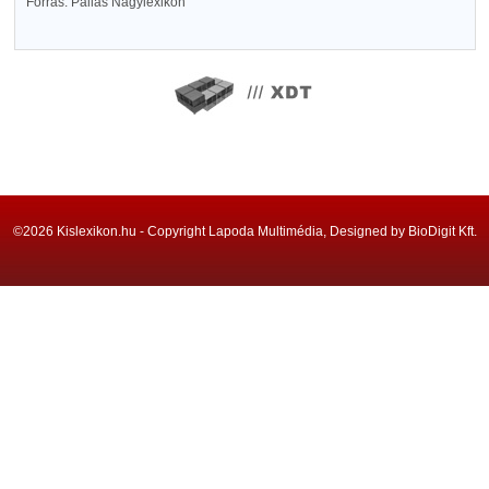
Forrás: Pallas Nagylexikon
©2026 Kislexikon.hu - Copyright Lapoda Multimédia, Designed by BioDigit Kft.