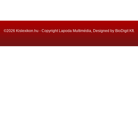
©2026 Kislexikon.hu - Copyright Lapoda Multimédia, Designed by BioDigit Kft.