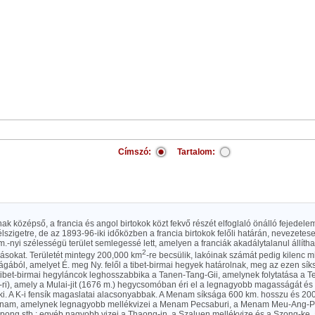
Címszó:
Tartalom:
ak középső, a francia és angol birtokok közt fekvő részét elfoglaló önálló fejedel
lszigetre, de az 1893-96-iki időközben a francia birtokok felőli határán, nevezete
m.-nyi szélességü terület semlegessé lett, amelyen a franciák akadálytalanul állítha
2
ásokat. Területét mintegy 200,000 km
-re becsülik, lakóinak számát pedig kilenc mi
ából, amelyet É. meg Ny. felől a tibet-birmai hegyek határolnak, meg az ezen síks
 tibet-birmai hegyláncok leghosszabbika a Tanen-Tang-Gii, amelynek folytatása a 
-ri), amely a Mulai-jit (1676 m.) hegycsomóban éri el a legnagyobb magasságát é
 ki. A K-i fensík magaslatai alacsonyabbak. A Menam síksága 600 km. hosszu és 20
enam, amelynek legnagyobb mellékvizei a Menam Pecsaburi, a Menam Meu-Ang-Pr
pong stb.; egyéb nagyobb vizei a Thaong-in, a Szaluen mellékvize és a Szong-ke, 