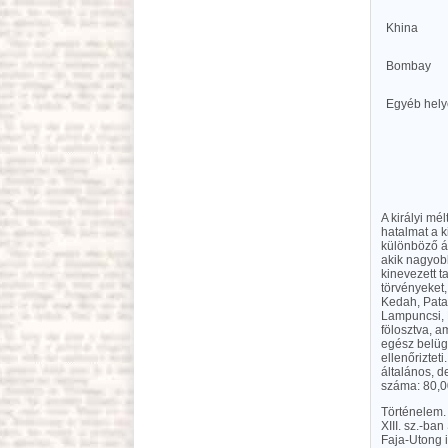
Khina
Bombay
Egyéb hely
A királyi mé
hatalmat a k
különböző ág
akik nagyobb
kinevezett t
törvényeket,
Kedah, Pata
Lampuncsi, 
fölosztva, a
egész belüg
ellenőrizteti
általános, d
száma: 80,0
Történelem. 
XIII. sz.-ba
Faja-Utong i