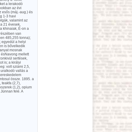
üket a lerakodó
gkokban az évi
z esős (máj.-aug.) és
g 1-3 havi
lgák, valamint az
ha 21 évesek,
a khinaiak, É-on a
részében van
vben 485,255 tonna);
; egyedül a helyi
n is bővelkedik
Aranyat mosnak
n ésNavong mellett
onkivül sertések,
 is; a királyi
eg: volt sziámi 2,5,
 uralkodó vallás a
A kereskedelem
tosul össze. 1895. a
, teakfa (2,7),
ékszerek (1,2), opium
 Jünnan felé. A