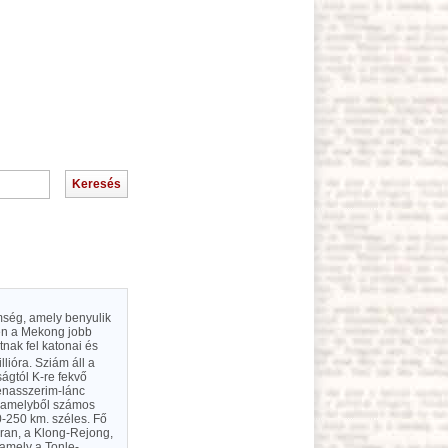
emség, amely benyulik
sen a Mekong jobb
tnak fel katonai és
llióra. Sziám áll a
ágtól K-re fekvő
Tenasszerim-lánc
s amelyből számos
0-250 km. széles. Fő
an, a Klong-Rejong,
amely a Tonle-