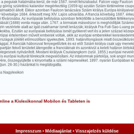
 a peguiak hatalmába kerül, de már 1567. ismét felszabadul. Falcon vagy Faulcon 
y görög születésü kalandor megérkeztéig (1659-ig) azután Sziám történelme csup
almakból állott. Ekkor azonban Faulcon tanácsára Sziám királya Európa királyaival
y követsége 1684. érkezett meg XIV. Lajos udvarába. A francia követség 1687. érke
 fővárosába. Az európaiak befolyása azonban felköltötte a benszülöttek féltékeny
atását (1688) vonta maga után. 1767. a birmaiak másodszor is meghódítják Sziámot
in vezérlete alatt az igát csakhamar ismét lerázzák; királyuk Fra-Futi-Sao-Luang 
kokba. Ezután az európaiak befolyása ismét gyökeret vert és a jelen század közepe
rópai értelemben művelt emberek voltak, akik az európai emberekkel kereskedelm
országuk jólétét előmozdítani igyekeztek. 1893. határvillongások miatt összeütközés
ggal. A franciák háboruval fenyegetőztek és ez elől Sziám királya csak ugy menek
artján fekvő területet átengedte a franciáknak és azonkivül a keleti határon birtok
mlegesnek nyilvánított. Mostani királyuk Csulalangkorn (szül. 1855.) európai nevelé
s európai kulturát törekszik megvalósítani. Az irdalomnak pártolója, sok angol munká
ére, összegyüjtette s kinyomatta a sziámi népmeséket. 1897. nyarán Európában köru
jun. 26-30.) hazánkat is meglátogatta.
las Nagylexikon
line a Kislexikonnal Mobilon és Tableten is
Impresszum
•
Médiaajánlat
•
Visszajelzés küldése