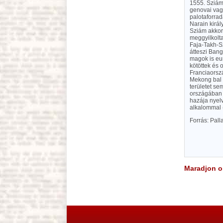
1555. Sziám
genovai vag
palotaforrad
Narain királ
Sziám akkori
meggyilkolt
Faja-Takh-Sz
átteszi Bang
magok is eu
kötöttek és 
Franciaorszá
Mekong bal p
területet se
országában i
hazája nyelv
alkalommal (
Forrás: Pal
Maradjon on