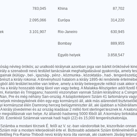
783,045
Khina
87,702
2.095,066
Európa
314,220
ek
3.101,907
Rio-Janeiro
630,945
Bombay
889,955
Egyéb helyek
3.858,547
ltóság névleg örökös; az uralkodó királynak azonban joga van bárkit örökösévé kine
irály a szenabodi nevü testület tanácsának meghallgatásával gyakorolja, amely tes
ainak (külügy-, bel-, igazság-, pénz-, közmunka-, közoktatás-, had-, tengerészetügy 
részt a király rokonai. A törvényhozó hatalom a király 1895-iki rendelete értelmé
agból álló testület kezébe van letéve, amely a király beleegyezte nélkül csak akkor
 ha a király hosszabb ideig távol van vagy beteg. A Malakka-félszigeten adót fizet
ni, Kelantan és Tringganu; hasonló viszonyban vannak Sziám királyához a Csingm
Nan, Pre és még néhány San-ország. A tulajdonképeni Sziám 41 tartományra vagyi
melyek mindegyikének élén egy-egy kormányzó áll, akik más alárendelt tisztviselők
yi kormányzat élén Damrong herceg belügyminiszter áll, aki újabban a hűbérállam
. A király jövedelmei és az ország kiadásai 2 millió font sterlinget tesznek ki. A kato
e megváltásnak van helye. Az állandó hadsereg 5000 főből áll. A kormány birtokáb
00. Ezenkivül Sziámnak vannak hadi hajói (22) és 15,000 tengerészkatonája.
Sziámba a mostani törzsek É. felől az V. sz.-ban vándoroltak be, kiszorítván onna
n Sziám már a mostani kiterjedését érte el. Biztosabb adataink Sziám történelméről
lletőleg Fra-Rama-Thibodi nevü király kora óta vannak, aki csaknem Jáváig terjeszte