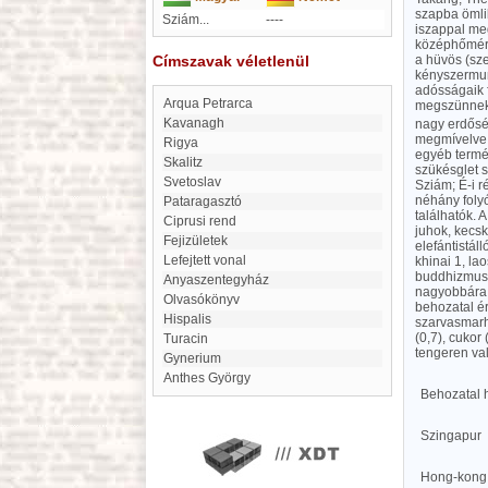
szapba ömlik
Sziám...
----
iszappal me
középhőmérsé
Címszavak véletlenül
a hüvös (sze
kényszermunk
adósságaik 
Arqua Petrarca
megszünnek 
Kavanagh
nagy erdősé
megmívelve. 
Rigya
egyéb termék
Skalitz
szükésglet 
Svetoslav
Sziám; É-i r
néhány foly
Pataragasztó
találhatók. 
Ciprusi rend
juhok, kecsk
Fejizületek
elefántistál
Lefejtett vonal
khinai 1, la
buddhizmus. 
Anyaszentegyház
nagyobbára 
Olvasókönyv
behozatal ért
Hispalis
szarvasmarha
(0,7), cukor
Turacin
tengeren val
Gynerium
Anthes György
Behozatal
Szingapur
Hong-kong