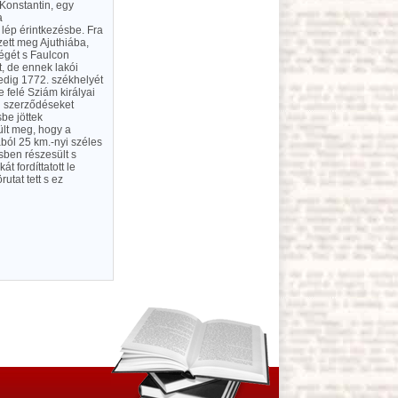
Konstantin, egy
a
 lép érintkezésbe. Fra
zett meg Ajuthiába,
ségét s Faulcon
, de ennek lakói
pedig 1772. székhelyét
 felé Sziám királyai
i szerződéseket
be jöttek
ült meg, hogy a
ából 25 km.-nyi széles
sben részesült s
t fordíttatott le
tat tett s ez