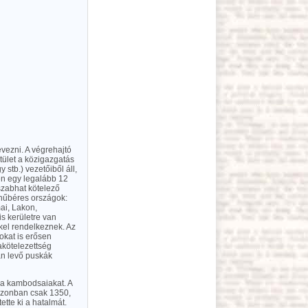
vezni. A végrehajtó
tület a közigazgatás
stb.) vezetőiből áll,
ben egy legalább 12
 szabhat kötelező
ő hűbéres országok:
ai, Lakon,
s kerületre van
kel rendelkeznek. Az
okat is erősen
nakötelezettség
an levő puskák
n a kambodsaiakat. A
 azonban csak 1350,
tte ki a hatalmát.