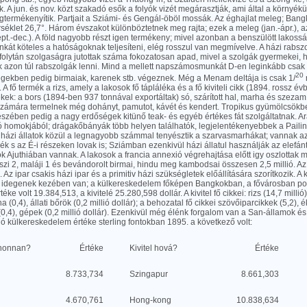
. A jun. és nov. közt szakadó esők a folyók vizét megárasztják, ami által a környék
gtermékenyítik. Partjait a Sziámi- és Gengál-öböl mossák. Az éghajlat meleg; Ban
klet 26,7°. Három évszakot különböztetnek meg rajta; ezek a meleg (jan.-ápr.), a
pt.-dec.). A föld nagyobb részt igen termékeny; mivel azonban a benszülött lakossá
át köteles a hatóságoknak teljesíteni, elég rosszul van megmívelve. A házi rabszo
folytán szolgaságra jutottak száma fokozatosan apad, mivel a szolgák gyermekei, 
azon túl rabszolgák lenni. Mind a mellett napszámosmunkát D-en leginkább csak 
20
gekben pedig birmaiak, karenek stb. végeznek. Még a Menam deltája is csak 1/
A fő termék a rizs, amely a lakosok fő tápláléka és a fő kiviteli cikk (1894. rossz é
ek: a bors (1894-ben 937 tonnával exportáltak) só, szárított hal, marha és szezam
számára termelnek még dohányt, pamutot, kávét és kendert. Tropikus gyümölcsökbe
észében pedig a nagy erdőségek kitünő teak- és egyéb értékes fát szolgáltatnak. 
ó homokjából; drágakőbányák több helyen találhatók, legjelentékenyebbek a Paili
A házi állatok közül a legnagyobb számmal tenyésztik a szarvasmarhákat; vannak az
ék s az É-i részeken lovak is; Sziámban ezenkivül házi állatul használják az elefántot
lók Ajuthiában vannak. A lakosok a francia annexió végrehajtása előtt igy oszlottak m
oszi 2, maláji 1 és bevándorolt birmai, hindu meg kambodsai összesen 2,5 millió. Az
Az ipar csakis házi ipar és a primitiv házi szükségletek előállítására szorítkozik. 
idegenek kezében van; a külkereskedelem főképen Bangkokban, a fővárosban pon
éke volt 19.384,513, a kivitelé 25.280,598 dollár. A kivitel fő cikkei: rizs (14,7 millió)
 (0,4), állati bőrök (0,2 millió dollár); a behozatal fő cikkei szövőiparcikkek (5,2), 
 (0,4), gépek (0,2 millió dollár). Ezenkivül még élénk forgalom van a San-államok és
ó külkereskedelem értéke sterling fontokban 1895. a következő volt:
 honnan?
Értéke
Kivitel hová?
Értéke
8.733,734
Szingapur
8.661,303
4.670,761
Hong-kong
10.838,634