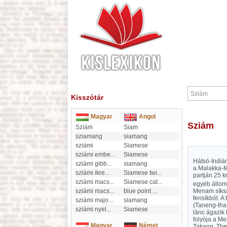
Kisszótár
Magyar
Angol
Sziám
Sziám
Siam
sziamang
siamang
sziámi
Siamese
sziámi embe
...
Siamese
Hátsó-Indián
sziámi gibb
...
siamang
a Malakka-fé
sziámi ikre
...
Siamese twi
...
partján 25 k
sziámi macs
...
Siamese cat
...
egyéb állom
sziámi macs
...
blue point
...
Menam síkság
fensíkból. A
sziámi majo
...
siamang
(Taneng-tha
sziámi nyel
...
Siamese
lánc ágazik
folyója a M
Magyar
Német
Takang, The