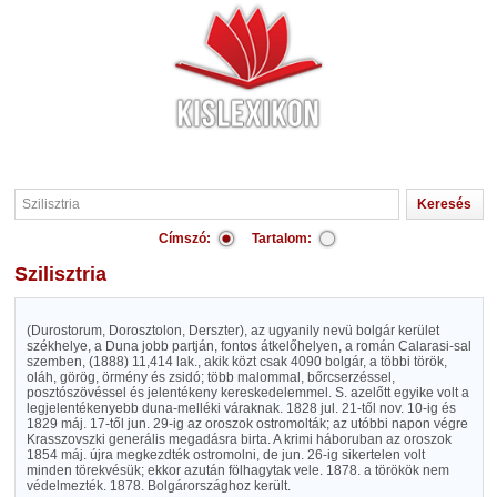
Címszó:
Tartalom:
Szilisztria
(Durostorum, Dorosztolon, Derszter), az ugyanily nevü bolgár kerület
székhelye, a Duna jobb partján, fontos átkelőhelyen, a román Calarasi-sal
szemben, (1888) 11,414 lak., akik közt csak 4090 bolgár, a többi török,
oláh, görög, örmény és zsidó; több malommal, bőrcserzéssel,
posztószövéssel és jelentékeny kereskedelemmel. S. azelőtt egyike volt a
legjelentékenyebb duna-melléki váraknak. 1828 jul. 21-től nov. 10-ig és
1829 máj. 17-től jun. 29-ig az oroszok ostromolták; az utóbbi napon végre
Krasszovszki generális megadásra birta. A krimi háboruban az oroszok
1854 máj. újra megkezdték ostromolni, de jun. 26-ig sikertelen volt
minden törekvésük; ekkor azután fölhagytak vele. 1878. a törökök nem
védelmezték. 1878. Bolgárországhoz került.