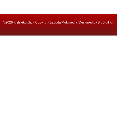
©2026 Kislexikon.hu - Copyright Lapoda Multimédia, Designed by BioDigit Kft.