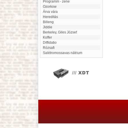
Programm - zene
Ozorkow
Árva vára
hereditás
Billeng
jiddie
Berkeley, Giles József
koffer
Diffidatio
Rózsafi
Salétromossavas nátrium