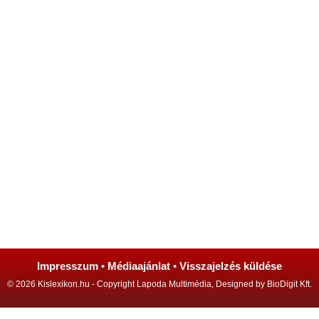
Impresszum
•
Médiaajánlat
•
Visszajelzés küldése
© 2026 Kislexikon.hu - Copyright Lapoda Multimédia, Designed by BioDigit Kft.