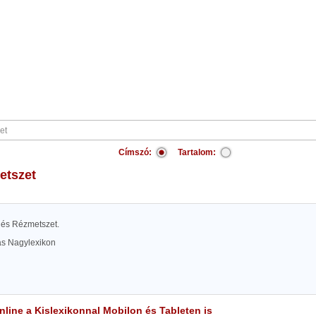
Címszó:
Tartalom:
metszet
t és Rézmetszet.
las Nagylexikon
line a Kislexikonnal Mobilon és Tableten is