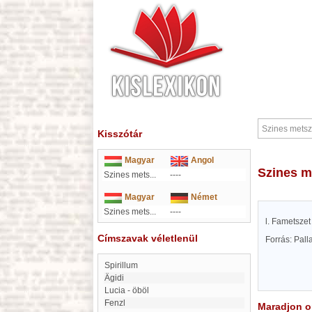
Kisszótár
Magyar
Angol
Szines 
Szines mets...
----
Magyar
Német
Szines mets...
----
l. Fametsze
Címszavak véletlenül
Forrás: Pal
Spirillum
Ägidi
Lucia - öböl
Fenzl
Maradjon on