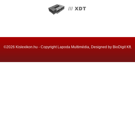
©2026 Kislexikon.hu - Copyright Lapoda Multimédia, Designed by BioDigit Kft.