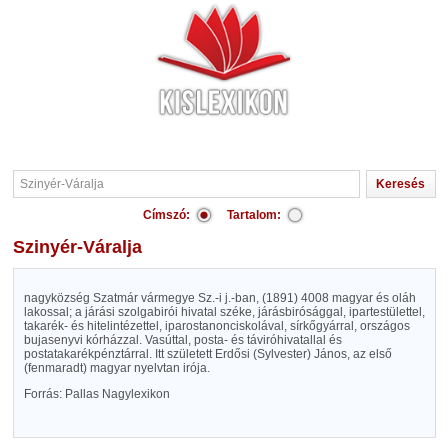
Címszó:
Tartalom:
Szinyér-Váralja
nagyközség Szatmár vármegye Sz.-i j.-ban, (1891) 4008 magyar és oláh
lakossal; a járási szolgabirói hivatal széke, járásbirósággal, ipartestülettel,
takarék- és hitelintézettel, iparostanonciskolával, sírkőgyárral, országos
bujasenyvi kórházzal. Vasúttal, posta- és táviróhivatallal és
postatakarékpénztárral. Itt született Erdősi (Sylvester) János, az első
(fenmaradt) magyar nyelvtan irója.
Forrás: Pallas Nagylexikon