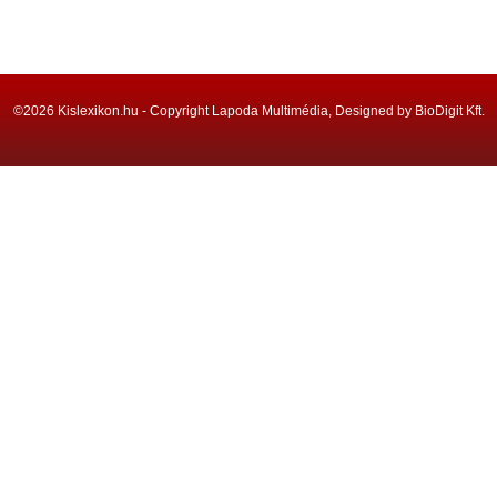
©2026 Kislexikon.hu - Copyright Lapoda Multimédia, Designed by BioDigit Kft.