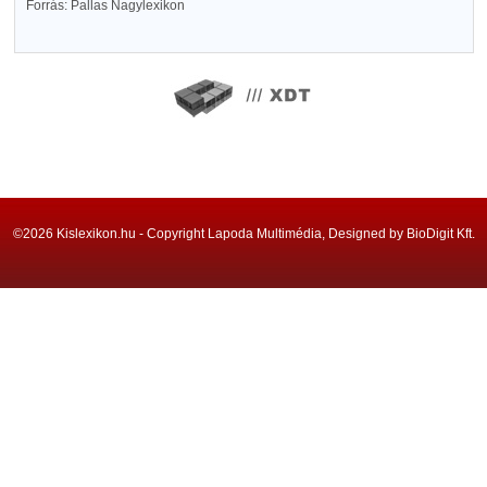
Forrás: Pallas Nagylexikon
©2026 Kislexikon.hu - Copyright Lapoda Multimédia, Designed by BioDigit Kft.