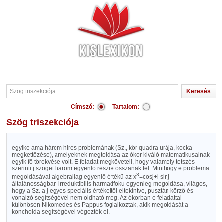
Címszó:
Tartalom:
Szög triszekciója
egyike ama három hires problemának (Sz., kör quadra urája, kocka
megkettőzése), amelyeknek megtoldása az ókor kiváló matematikusainak
egyik fő törekvése volt. E feladat megköveteli, hogy valamely tetszés
szerinti
j
szöget három egyenlő részre osszanak fel. Minthogy e problema
3
megoldásával algebrailag egyenlő értékü az x
=cos
j
+i sin
j
általánosságban irreduktibilis harmadfoku egyenleg megoldása, világos,
hogy a Sz. a
j
egyes speciális értékeitől eltekintve, pusztán körző és
vonalzó segítségével nem oldható meg. Az ókorban e feladattal
különösen Nikomedes és Pappus foglalkoztak, akik megoldását a
konchoida segítségével végezték el.