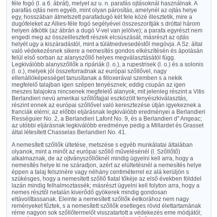
féle fogó (l. a 6. ábrát), melyet az u. n. parafás ojtásoknál használnak. A
parafás ojtás nem egyéb, mint olyan párosítás, amelynél az ojtás helye
egy, hosszában átmetszett parafadugó két fele közé illesztetik, mire a
dugófeleket az Allies-féle fogó segélyével összeszorítják s dróttal három
helyen átkötik (az ábrán a dugó V-vel van jelölve); a parafa egyrészt nem
engedi meg az összeillesztett részek elcsúszását, másrészt az ojtás
helyét ugy a kiszáradástól, mint a túlátnedvesedéstől megóvja. A Sz. által
való védekezésnek sikere a nemesítés gondos elkészítésén és ápolásán
felül első sorban az alanyszőllő helyes megválasztásától függ.
Legkiválóbb alanyszőllők a ripáriák (l. o.), a rupestrisek (l. o.) és a solonis
(l. o.), melyek jól összeforradnak az európai szőllővel, nagy
ellenállóképességet tanusítanak a filloxerával szemben s a nekik
megfelelő talajban igen szépen tenyésznek; eddig csupán az igen
meszes talajokra nincsenek megfelelő alanyok, mit jelenleg részint a Vitis
Berlandieri nevü amerikai szőllőfajjal eszközölt tenyészkiválasztás,
részint ennek az európai szőllővel való keresztezése útján igyekeznek a
franciák elérni; az előbbi eljárásnak legkiválóbb eredményei a Berlandieri
Rességuier No. 2, a Berlandieri Lafont No. 9, és a Berlandieri d" Angeac;
az utóbbi eljárásnak legkiválóbb eredménye pedig a Millardet és Grasset
által létesített Chasselas Berlandieri No. 41.
A nemesített szőllők ültetése, metszése s egyéb munkálatai általában
olyanok, mint a minőt az európai szőllő művelésénél (l. Szőllőtő)
alkalmaznak, de az ojtványszőllőknél mindig ügyelni kell arra, hogy a
nemesítés helye ki ne száradjon, azért az elültetésnél a nemesítés helye
éppen a talaj felszinére vagy néhány centiméterrel ez alá kerüljön s
szükésges, hogy a nemesített szőllő fiatal tőkéje az első években földdel
lazán mindig felhalmoztassék; másrészt ügyelni kell folyton arra, hogy a
nemes résztől netalán kiverődő gyökerek mindig gondosan
eltávolíttassanak. Eleinte a nemesített szőllők éetkorához nem nagy
reményeket fűztek, s a nemesített szőllők esetleges rövid élettartamának
réme nagyon sok szőllőtermelőt visszatartott a védekezés eme módjától;