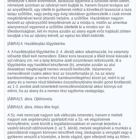
lemetszve s télire elvermelve, tavasszal egyenest a szőllőbe lehet ültetni;
némelyek azonban az ojtványt nem bujtják le, hanem ősszel levágva azt
az anyatőkéről, ugy ültetik ki gyökerek nélkül a következő tavasszal a laza
talaju szőllőbe, vagy pedig egy évig iskolában gyökereztetik s csak ennek
megtörténtével kerül állandó helyére, a szőllőbe. Hazánkban nagyon
kedvelt az ojtványszőllő telepítésének az a módja is, midőn az amerikai
alanyvessző egyenest a szőllőbe ültettetik ki a rendes sor- és
tőketávolságban, két év mulva azután az alany egyik erős hajtását zölden
beojtják s ha az ojtvány kiérett, az egész kis tőkét eldöntik.
[ÁBRA]
4. Hasítékojtás tőgyökérbe.
4. A hasítékojtást tőgyökérbe (l. 4. ábrát) akkor alkalmazzák, ha valamely
idősebb tőkét kell nemesíteni. Ekkor kora tavasszal a tőkét kissé kiássák s
azt néhány cm.-rel a talaj felszine alatt vizszintesen lefürészelik, itt a
tőgyökérbe egy hasítékot készítenek (b), amelybe azután az alul
ékalakban megfaragott nemes vesszőt beillesztik. Valamennyi
nemesítésnél csakis akkor lesz az összeforradás jó, ha az alany
kambiumrétege a nemes rész kambiumrétegéhez közel jut, miért is az
alany és a nemes részt tökéletes összeillesztésére kiváló gond fordítandó;
az 1-3. pontok alatt ismertetett nemesítésmódoknál akkor könnyü ezt
elérni, ha az alany és a nemes rész egyforma vastagságu.
[ÁBRA]
5. ábra. Ojtóhüvely.
[ÁBRA]
6. ábra. Allies-féle fogó.
A Sz.-nek nemcsak nagyon sok változata ismeretes, hanem e mellett
nagyon sok segédeszköz gyártatott már a Sz.-ek végzésének
könnyítésére; ezek között a legáltalánosabban el vannak terjedve a
vasból készült ojtóhüvelyek (l. az 5. ábrát), melyek segélyével a munkás a
párosításnál nagyon könnyen készítheti meg, bedugván a venyigét vagy a
gyökeres vesszőt a hüvelybe, a ferde vágást; igen elterjedt még az Allies-