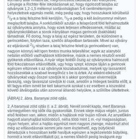
kormány által hivatott be, meghonosított iskolázás van elterjedve.
Lényege a Richter-féle iskolázásnak az, hogy rigolozott talajba az
ojtványok 1,2-1,5 méternyi sortávolságban 5-6 centiméternyire
helyeztetnek egymás mellé, még pedig ugy, hogy hosszukank körülbelül
2
1
/
-a a talaj felszine felé kerüljön,
/
-a pedig a két ásónyomnyi mélyen
3
3
meglazított talajba. A sorközökből azután a felaprózott föld felhalmoztatik
az ojtványokra annyira, hogy ezek teljesen elfedessenek, miáltal az
ojtványiskolákban a sorok irányában magas gerincek (bakhátak)
támadnak. Fő dolog, hogy a talaj az egész területen, de különösen a
gerincekben, folyton laza, szellős állapotban tartassék. Mivel az ojtvány
2
ez eljárásnál
/
részben a talaj felszine felett (a gerincekben) van,
3
nagyon könnyü két igen fontos munka teljesítése; egyik az alanyból
netalán előtörő vadhajtások kitördelése, másik a nemes részből eredő
gyökerek eltávolítása. A nyár vége felétől őszig az ojtványokra halmozott
föld fokozatosan eltávolíttatik, ugy hogy szept. közepe táján a gerincek
egészen eltünnek s az ojtványok kiszabadulnak, melyek igy lassankint
hozzászoktak a szabad levegőhöz s be is értek. Az ekként elkészült
ojtványokat vagy ősszel szedjük ki s akkor gondosan elvermeljük
tavaszig, vagy tavasszal szedjük ki csak, amidőn a hidegek beállta előtt, a
tél fagya ellen ismét be kell takarnunk azokat s ez esetben a kiszedést
követő átválogatás után azonnal állandó helyükre, a szőllőbe ültettetnek.
[ÁBRA]
2. ábra. Baranyai zöld ojtás.
2. A baranyai zöld ojtás (l. a 2. ábrát). Nevét onnét kapta, mert Baranya
vármegyében rég idők óta gyakorolták. Ennek ideje május végén, junius
első felében van, akkor, midőn a hajtások már buján nőnek. Az anyatőkén
hagyott alanyhajtást különböző, néha több mint 1 m.-nyi magasságban,
olyan helyen, ahol a hajtás egyrészt nem nagyon zsenge, másrészt ahol
még az elfásodásnak semmi jele nem észlelhető, egy bütyöknél
átmetszjük s hosszában ketté hasítjuk egészen a legközelebbi bütyökig,
honnét a levél eltávolíttatott (a); a nemes tőkéről pedig levágunk egy