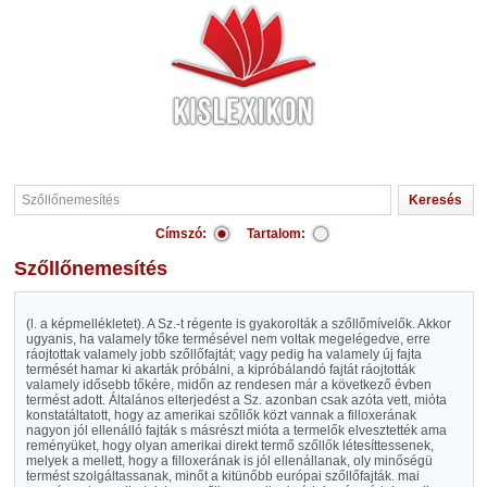
Címszó:
Tartalom:
Szőllőnemesítés
(l. a képmellékletet). A Sz.-t régente is gyakorolták a szőllőmívelők. Akkor
ugyanis, ha valamely tőke termésével nem voltak megelégedve, erre
ráojtottak valamely jobb szőllőfajtát; vagy pedig ha valamely új fajta
termését hamar ki akarták próbálni, a kipróbálandó fajtát ráojtották
valamely idősebb tőkére, midőn az rendesen már a következő évben
termést adott. Általános elterjedést a Sz. azonban csak azóta vett, mióta
konstatáltatott, hogy az amerikai szőllők közt vannak a filloxerának
nagyon jól ellenálló fajták s másrészt mióta a termelők elvesztették ama
reményüket, hogy olyan amerikai direkt termő szőllők létesíttessenek,
melyek a mellett, hogy a filloxerának is jól ellenállanak, oly minőségü
termést szolgáltassanak, minőt a kitünőbb európai szőllőfajták. mai