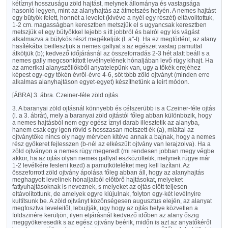
kétíznyi hosszuságu zöld hajtást, melynek állománya és vastagsága
hasonló legyen, mint az alanyhajtás az átmetszés helyén. A nemes hajtást
egy bütyök felett, honnét a levelet (kivéve a nyél egy részét) eltávolítottuk,
1-2 cm. magasságban keresztben metszjük el s ugyancsak keresztben
metszjük el egy bütyökkel lejebb s itt jobbról és balról egy kis vágást
alkalmazva a bütykös részt megékeljük (l. a"-t). Ha ez megtörtént, az alany
hasítékába beillesztjük a nemes gallyat s az egészet vastag pamuttal
átkötjük (b); kedvező időjárásnál az összeforradás 2-3 hét alatt beáll s a
nemes gally megcsonkított levélnyelének hónaljában levő rügy kihajt. Ha
az amerikai alanyszőllőkből anyatelepünk van, ugy a tőkék erejéhez
képest egy-egy tőkén évről-évre 4-6, sőt több zöld ojtványt (minden erre
alkalmas alanyhajtáson egyet-egyet) készíthetünk a leirt módon.
[ÁBRA]
3. ábra. Czeiner-féle zöld ojtás.
3. A baranyai zöld ojtásnál könnyebb és célszerübb is a Czeiner-féle ojtás
(l. a 3. ábrát), mely a baranyai zöld ojtástól főleg abban különbözik, hogy
a nemes hajtásból nem egy egész íznyi darab illesztetik az alanyba,
hanem csak egy igen rövid s hosszasan metszett ék (a), miáltal az
ojtványtőke nincs oly nagy mérvben kitéve annak a bajnak, hogy a nemes
rész gyökeret fejlesszen (b-nél az elkészült ojtvány van lerajzolva). Ha a
zöld ojtványon a nemes rügy megeredt (mi rendesen jobban megy végbe
akkor, ha az ojtás olyan nemes gallyal eszközöltetik, melynek rügye már
1-2 levélkére fesleni kezd) a pamutköteléket meg kell lazítani. Az
összeforrott zöld ojtvány ápolása főleg abban áll, hogy az alanyhajtás
meghagyott levelinek hónaljaiból előtörő hajtásokat, melyeket
fattyuhajtásoknak is neveznek, s melyeket az ojtás előtt teljesen
eltávolítottunk, de amelyek egyre kiújulnak, folyton egy-két levélnyire
kultítsunk be. A zöld ojtványt közönségesen augusztus elején, az alanyat
megfosztva leveleitől, lebujtják, ugy hogy az ojtás helye közvetlen a
földszinére kerüljön; ilyen eljárásnál kedvező időben az alany őszig
meggyökeresedik s az egész ojtvány beérik, midőn is azt az anyatőkéről