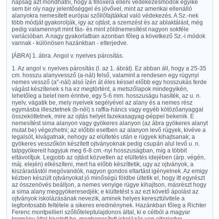
napság azt mondhatni, hogy a filloxera elleni védekezésmódok egyike
sem bir oly nagy jelentőséggel és jövővel, mint az amerikai ellenálló
alanyokra nemesített európai szőllőfajtákkal való védekezés. A Sz.-nek
több módját gyakorolják, igy az ojtást, a szemzést és az ablaktálást, még
pedig valamennyit mint fás- és mint zöldnemesítést nagyon sokféle
variációban. A nagy gyakorlatban azonban főleg a következő Sz.-i módok
vannak - különösen hazánkban - elterjedve.
[ÁBRA]
1. ábra. Angol v. nyelves párosítás.
1. Az angol v. nyelves párosítás (l. az 1. ábrát). Ez abban áll, hogy a 25-35
cm. hosszu alanyvessző (a-nál) felső, valamint a rendesen egy rügynyi
nemes vessző (a"-nál) alsó ízén át éles késsel előbb egy hosszukás ferde
vágást készítenek s ha ez megtörtént, a metszőlapok mindegyikén,
lehetőleg a belet nem érintve, egy 5-6 mm. hosszuságu hasíték, az u. n.
nyelv, vágatik be, mely nyelvek segélyével az alany és a nemes rész
egymásba illesztetnek (b-nél) s raffia-háncs vagy egyéb kötözőanyaggal
összeköttetnek, mire az ojtás helyét fazekasagyag-péppel bekenik. E
nemesítést sima alanyon vagy gyökeres alanyon (az ábra gyökeres alanyt
mutat be) végezhetni; az előbbi esetben az alanyon levő rügyek, kivéve a
legalsót, kivágatnak, nehogy az elültetés után e rügyek kihajtsanak; a
gyökeres vesszőkön készített ojtványoknak pedig csupán alul levő u. n.
talpgyökereit hagyjuk meg 6-8 cm.-nyi hosszuságban, míg a többit
eltávolítjuk. Legjobb az ojtást közvetlen az elültetés idejében (árp. végén,
máj. elején) elkészíteni, mert ha előbb készíttetik, ugy az ojtványok, a
kiszáradástól megóvandók, nagyon gondos eltartást igényelnek. Az emigy
kézben készült ojtványokat jó minőségü földbe ültetik el, hogy itt egyrészt
az összenövés beálljon, a nemes venyige rügye kihajtson, másrészt hogy
a sima alany meggyökeresedjék; e kiültetést s az ezt követő ápolást az
ojtványok iskolázásának nevezik, aminek helyes keresztülvitele a
legfontosabb feltétele a sikeres eredménynek. Hazánkban főleg a Richter
Ferenc montpellieri szőllőteleptulajdonos által, ki e célból a magyar