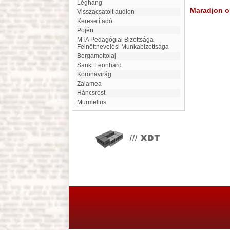
léghang
Maradjon on
visszacsatolt audion
Kereseti adó
Pojén
MTA Pedagógiai Bizottsága
Felnőttnevelési Munkabizottsága
bergamottolaj
Sankt Leonhard
Koronavirág
Zalamea
Háncsrost
Murmelius