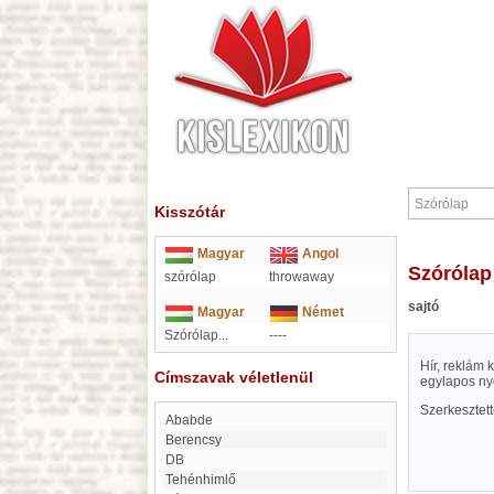
Kisszótár
Magyar
Angol
Szórólap
szórólap
throwaway
sajtó
Magyar
Német
Szórólap...
----
Hír, reklám 
Címszavak véletlenül
egylapos ny
Szerkesztet
Ababde
Berencsy
dB
Tehénhimlő