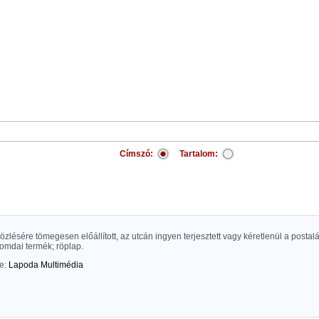
Címszó:
Tartalom:
közlésére tömegesen előállított, az utcán ingyen terjesztett vagy kéretlenül a posta
omdai termék; röplap.
te:
Lapoda Multimédia