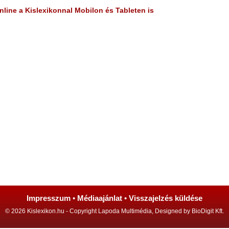
line a Kislexikonnal Mobilon és Tableten is
Impresszum
•
Médiaajánlat
•
Visszajelzés küldése
© 2026 Kislexikon.hu - Copyright Lapoda Multimédia, Designed by BioDigit Kft.